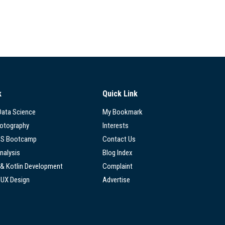
k
Quick Link
 Data Science
My Bookmark
hotography
Interests
SS Bootcamp
Contact Us
nalysis
Blog Index
 & Kotlin Development
Complaint
/UX Design
Advertise