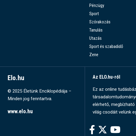
Pénzügy
Sport
Szórakozás
Tanulás
Utazás
Sport és szabadidő
Zene
Elo.hu
Az ELO.hu-ról
Ez az online tudásbázi
© 2025 Életünk Enciklopédiája –
társadalomtudományok
Minden jog fenntartva.
elérhető, megbízható 
www.elo.hu
világ csodáit velünk e