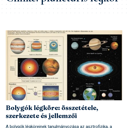
Bolygók légköre: összetétele,
szerkezete és jellemzői
A bolygók légköreinek tanulmányozása az asztrofizika, a