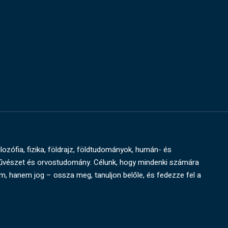
ilozófia, fizika, földrajz, földtudományok, humán- és
művészet és orvostudomány. Célunk, hogy mindenki számára
um, hanem jog – ossza meg, tanuljon belőle, és fedezze fel a