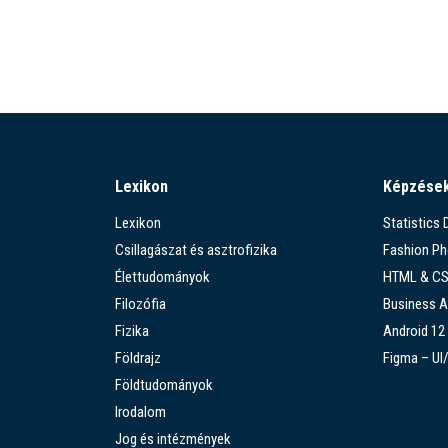
Lexikon
Képzése
Lexikon
Statistics
Csillagászat és asztrofizika
Fashion P
Élettudományok
HTML & C
Filozófia
Business A
Fizika
Android 12
Földrajz
Figma – UI
Földtudományok
Irodalom
Jog és intézmények