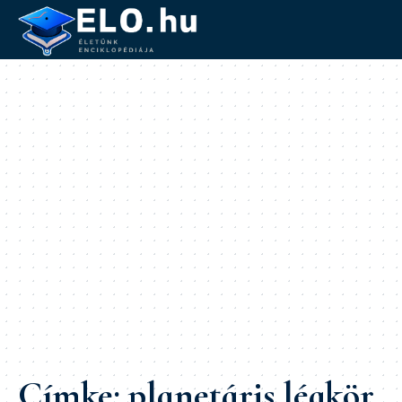
Címke:
planetáris légkör