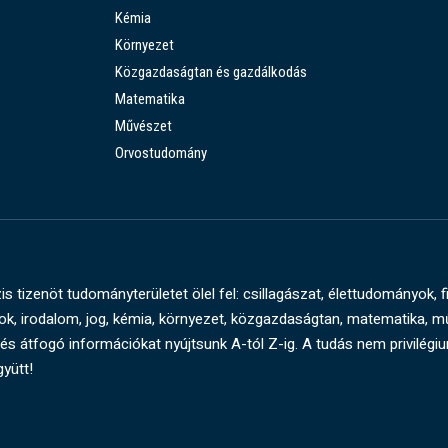
Kémia
Környezet
Közgazdaságtan és gazdálkodás
Matematika
Művészet
Orvostudomány
s tizenöt tudományterületet ölel fel: csillagászat, élettudományok, f
, irodalom, jog, kémia, környezet, közgazdaságtan, matematika, 
és átfogó információkat nyújtsunk A-tól Z-ig. A tudás nem privilégi
gyütt!