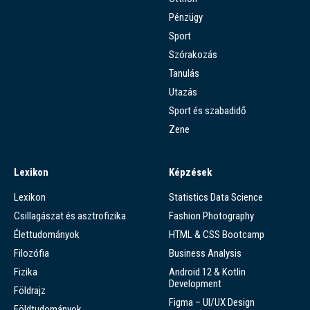
Pénzügy
Sport
Szórakozás
Tanulás
Utazás
Sport és szabadidő
Zene
Lexikon
Képzések
Lexikon
Statistics Data Science
Csillagászat és asztrofizika
Fashion Photography
Élettudományok
HTML & CSS Bootcamp
Filozófia
Business Analysis
Fizika
Android 12 & Kotlin
Development
Földrajz
Figma – UI/UX Design
Földtudományok