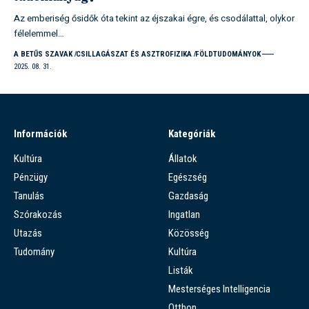
Az emberiség ősidők óta tekint az éjszakai égre, és csodálattal, olykor
félelemmel…
A BETŰS SZAVAK
CSILLAGÁSZAT ÉS ASZTROFIZIKA
FÖLDTUDOMÁNYOK
2025. 08. 31.
Információk
Kategóriák
Kultúra
Állatok
Pénzügy
Egészség
Tanulás
Gazdaság
Szórakozás
Ingatlan
Utazás
Közösség
Tudomány
Kultúra
Listák
Mesterséges Intelligencia
Otthon