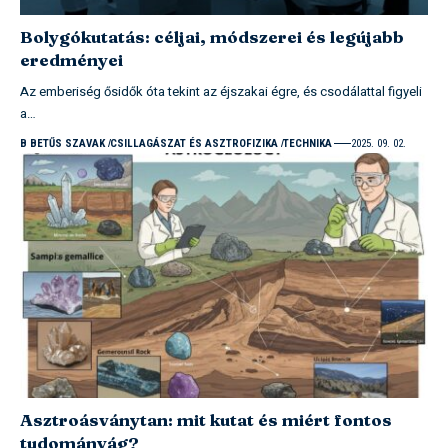
Bolygókutatás: céljai, módszerei és legújabb
eredményei
Az emberiség ősidők óta tekint az éjszakai égre, és csodálattal figyeli
a…
B BETŰS SZAVAK
CSILLAGÁSZAT ÉS ASZTROFIZIKA
TECHNIKA
2025. 09. 02.
Asztroásványtan: mit kutat és miért fontos
tudományág?