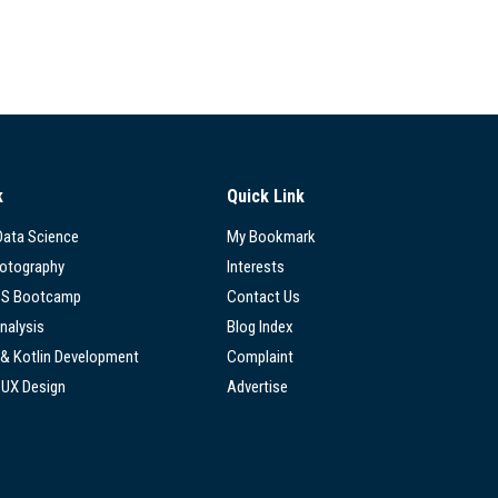
k
Quick Link
 Data Science
My Bookmark
hotography
Interests
SS Bootcamp
Contact Us
nalysis
Blog Index
 & Kotlin Development
Complaint
/UX Design
Advertise