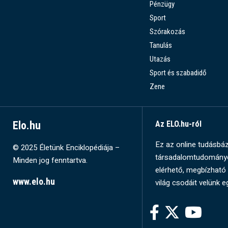
Pénzügy
Sport
Szórakozás
Tanulás
Utazás
Sport és szabadidő
Zene
Elo.hu
Az ELO.hu-ról
Ez az online tudásbázi
© 2025 Életünk Enciklopédiája –
társadalomtudományok
Minden jog fenntartva.
elérhető, megbízható 
www.elo.hu
világ csodáit velünk e