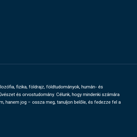
ilozófia, fizika, földrajz, földtudományok, humán- és
művészet és orvostudomány. Célunk, hogy mindenki számára
um, hanem jog – ossza meg, tanuljon belőle, és fedezze fel a