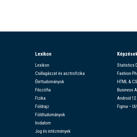
Lexikon
Képzése
Lexikon
Statistics
Csillagászat és asztrofizika
Fashion P
Élettudományok
HTML & C
Filozófia
Business A
Fizika
Android 12
Földrajz
Figma – UI
Földtudományok
Irodalom
Jog és intézmények