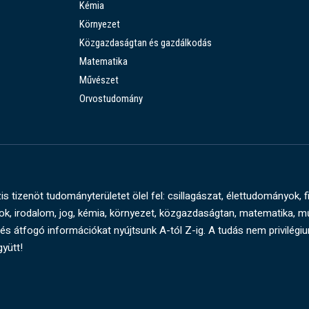
Kémia
Környezet
Közgazdaságtan és gazdálkodás
Matematika
Művészet
Orvostudomány
s tizenöt tudományterületet ölel fel: csillagászat, élettudományok, f
, irodalom, jog, kémia, környezet, közgazdaságtan, matematika, 
és átfogó információkat nyújtsunk A-tól Z-ig. A tudás nem privilégi
gyütt!