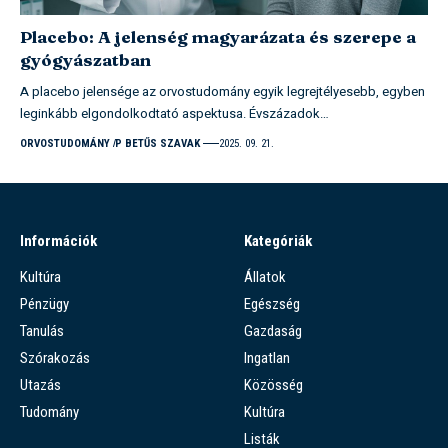
Placebo: A jelenség magyarázata és szerepe a
gyógyászatban
A placebo jelensége az orvostudomány egyik legrejtélyesebb, egyben
leginkább elgondolkodtató aspektusa. Évszázadok…
ORVOSTUDOMÁNY
P BETŰS SZAVAK
2025. 09. 21.
Információk
Kategóriák
Kultúra
Állatok
Pénzügy
Egészség
Tanulás
Gazdaság
Szórakozás
Ingatlan
Utazás
Közösség
Tudomány
Kultúra
Listák