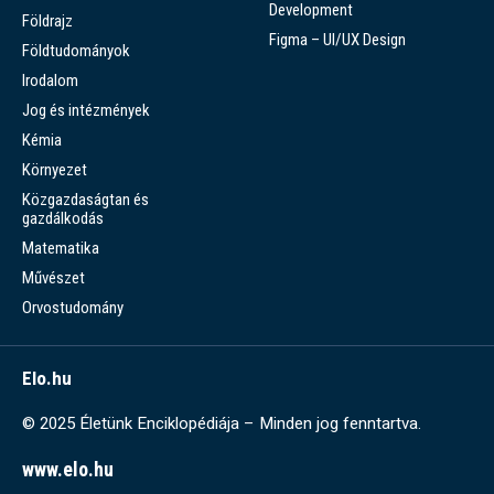
Development
Földrajz
Figma – UI/UX Design
Földtudományok
Irodalom
Jog és intézmények
Kémia
Környezet
Közgazdaságtan és
gazdálkodás
Matematika
Művészet
Orvostudomány
Elo.hu
© 2025 Életünk Enciklopédiája – Minden jog fenntartva.
www.elo.hu