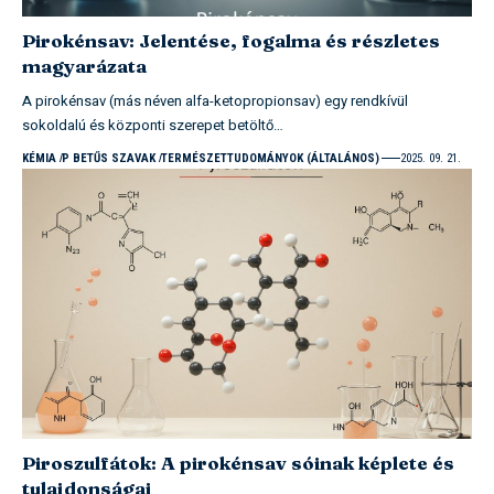
Pirokénsav: Jelentése, fogalma és részletes
magyarázata
A pirokénsav (más néven alfa-ketopropionsav) egy rendkívül
sokoldalú és központi szerepet betöltő…
KÉMIA
P BETŰS SZAVAK
TERMÉSZETTUDOMÁNYOK (ÁLTALÁNOS)
2025. 09. 21.
Piroszulfátok: A pirokénsav sóinak képlete és
tulajdonságai