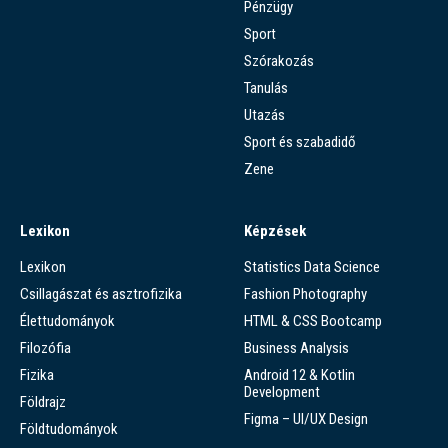
Pénzügy
Sport
Szórakozás
Tanulás
Utazás
Sport és szabadidő
Zene
Lexikon
Képzések
Lexikon
Statistics Data Science
Csillagászat és asztrofizika
Fashion Photography
Élettudományok
HTML & CSS Bootcamp
Filozófia
Business Analysis
Fizika
Android 12 & Kotlin
Development
Földrajz
Figma – UI/UX Design
Földtudományok