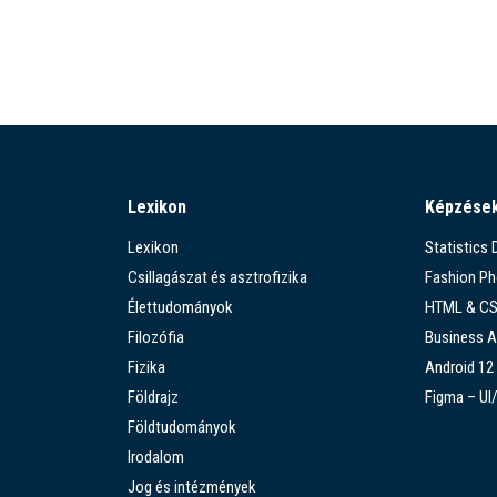
Lexikon
Képzése
Lexikon
Statistics
Csillagászat és asztrofizika
Fashion P
Élettudományok
HTML & C
Filozófia
Business A
Fizika
Android 12
Földrajz
Figma – UI
Földtudományok
Irodalom
Jog és intézmények