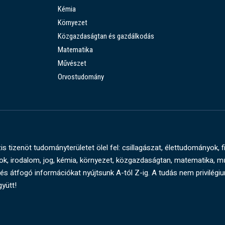
Kémia
Környezet
Közgazdaságtan és gazdálkodás
Matematika
Művészet
Orvostudomány
s tizenöt tudományterületet ölel fel: csillagászat, élettudományok, f
, irodalom, jog, kémia, környezet, közgazdaságtan, matematika, 
és átfogó információkat nyújtsunk A-tól Z-ig. A tudás nem privilégi
gyütt!