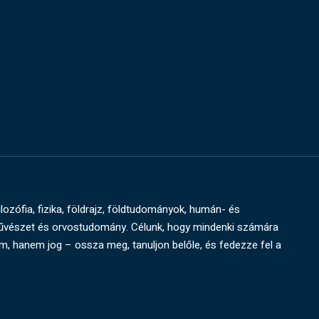
ilozófia, fizika, földrajz, földtudományok, humán- és
művészet és orvostudomány. Célunk, hogy mindenki számára
um, hanem jog – ossza meg, tanuljon belőle, és fedezze fel a