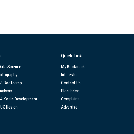
k
Quick Link
 Data Science
My Bookmark
hotography
Interests
SS Bootcamp
Contact Us
nalysis
Blog Index
 & Kotlin Development
Complaint
/UX Design
Advertise