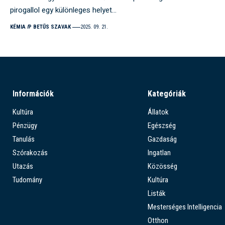
pirogallol egy különleges helyet…
KÉMIA
P BETŰS SZAVAK
2025. 09. 21.
Információk
Kategóriák
Kultúra
Állatok
Pénzügy
Egészség
Tanulás
Gazdaság
Szórakozás
Ingatlan
Utazás
Közösség
Tudomány
Kultúra
Listák
Mesterséges Intelligencia
Otthon