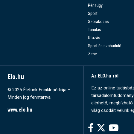
Pénzügy
Sport
Szórakozás
Tanulás
Utazás
Sport és szabadidő
Zene
Elo.hu
Az ELO.hu-ról
Ez az online tudásbázi
© 2025 Életünk Enciklopédiája –
társadalomtudományok
Minden jog fenntartva.
elérhető, megbízható 
www.elo.hu
világ csodáit velünk e