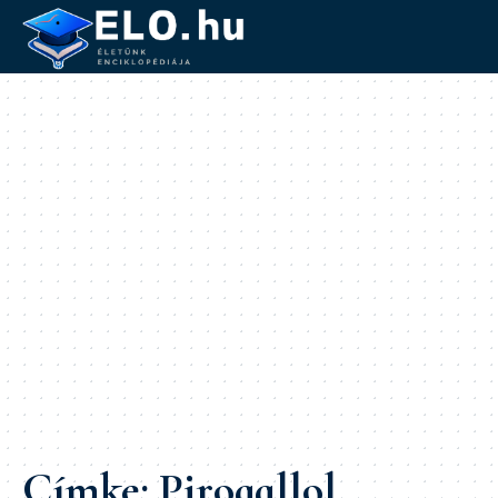
Címke:
Pirogallol