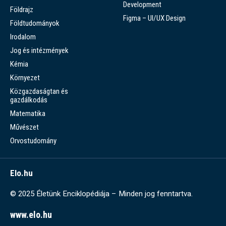
Development
Földrajz
Figma – UI/UX Design
Földtudományok
Irodalom
Jog és intézmények
Kémia
Környezet
Közgazdaságtan és
gazdálkodás
Matematika
Művészet
Orvostudomány
Elo.hu
© 2025 Életünk Enciklopédiája – Minden jog fenntartva.
www.elo.hu