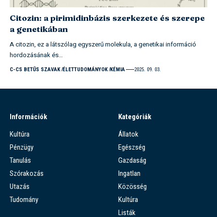
Citozin: a pirimidinbázis szerkezete és szerepe
a genetikában
A citozin, ez a látszólag egyszerű molekula, a genetikai információ
hordozásának és…
C-CS BETŰS SZAVAK
ÉLETTUDOMÁNYOK
KÉMIA
2025. 09. 03.
Információk
Kategóriák
Kultúra
Állatok
Pénzügy
Egészség
Tanulás
Gazdaság
Szórakozás
Ingatlan
Utazás
Közösség
Tudomány
Kultúra
Listák