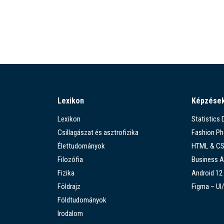
Lexikon
Képzése
Lexikon
Statistics
Csillagászat és asztrofizika
Fashion P
Élettudományok
HTML & C
Filozófia
Business A
Fizika
Android 12
Földrajz
Figma – UI
Földtudományok
Irodalom