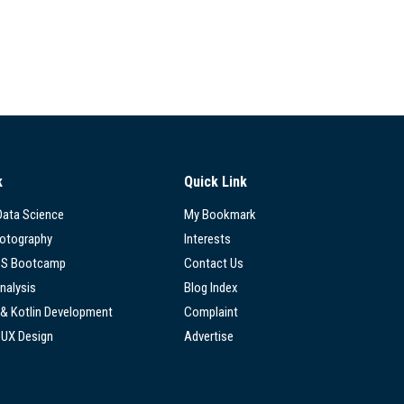
k
Quick Link
 Data Science
My Bookmark
hotography
Interests
SS Bootcamp
Contact Us
nalysis
Blog Index
 & Kotlin Development
Complaint
/UX Design
Advertise