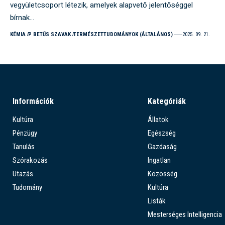
vegyületcsoport létezik, amelyek alapvető jelentőséggel
bírnak…
KÉMIA
P BETŰS SZAVAK
TERMÉSZETTUDOMÁNYOK (ÁLTALÁNOS)
2025. 09. 21.
Információk
Kategóriák
Kultúra
Állatok
Pénzügy
Egészség
Tanulás
Gazdaság
Szórakozás
Ingatlan
Utazás
Közösség
Tudomány
Kultúra
Listák
Mesterséges Intelligencia