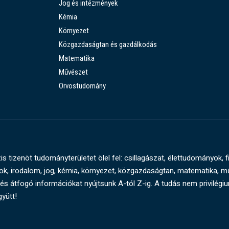
Jog és intézmények
Kémia
Környezet
Közgazdaságtan és gazdálkodás
Matematika
Művészet
Orvostudomány
s tizenöt tudományterületet ölel fel: csillagászat, élettudományok, f
, irodalom, jog, kémia, környezet, közgazdaságtan, matematika, 
és átfogó információkat nyújtsunk A-tól Z-ig. A tudás nem privilégi
gyütt!