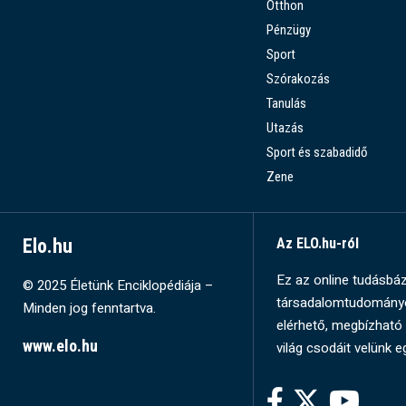
Otthon
Pénzügy
Sport
Szórakozás
Tanulás
Utazás
Sport és szabadidő
Zene
Elo.hu
Az ELO.hu-ról
Ez az online tudásbázi
© 2025 Életünk Enciklopédiája –
társadalomtudományok
Minden jog fenntartva.
elérhető, megbízható 
www.elo.hu
világ csodáit velünk e