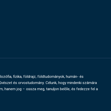
ilozófia, fizika, földrajz, földtudományok, humán- és
művészet és orvostudomány. Célunk, hogy mindenki számára
um, hanem jog – ossza meg, tanuljon belőle, és fedezze fel a