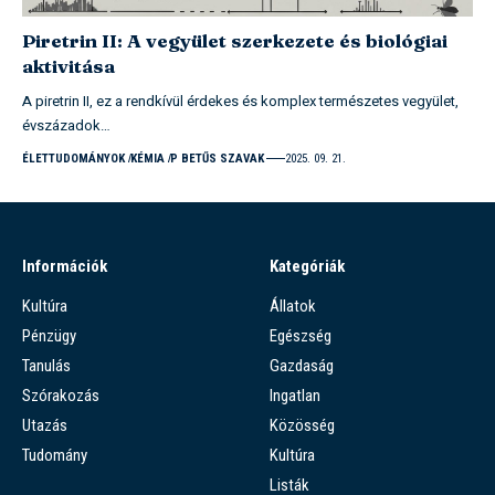
Piretrin II: A vegyület szerkezete és biológiai
aktivitása
A piretrin II, ez a rendkívül érdekes és komplex természetes vegyület,
évszázadok…
ÉLETTUDOMÁNYOK
KÉMIA
P BETŰS SZAVAK
2025. 09. 21.
Információk
Kategóriák
Kultúra
Állatok
Pénzügy
Egészség
Tanulás
Gazdaság
Szórakozás
Ingatlan
Utazás
Közösség
Tudomány
Kultúra
Listák