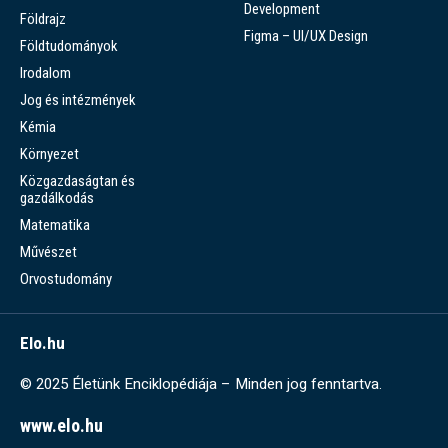
Development
Földrajz
Figma – UI/UX Design
Földtudományok
Irodalom
Jog és intézmények
Kémia
Környezet
Közgazdaságtan és
gazdálkodás
Matematika
Művészet
Orvostudomány
Elo.hu
© 2025 Életünk Enciklopédiája – Minden jog fenntartva.
www.elo.hu