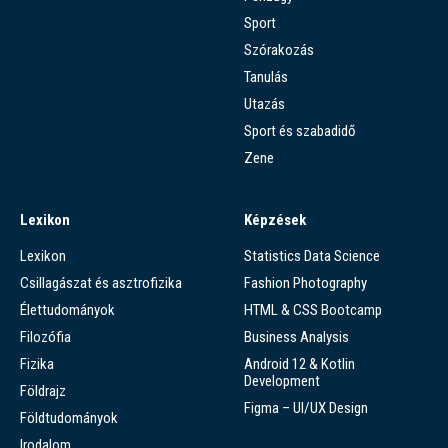
Sport
Szórakozás
Tanulás
Utazás
Sport és szabadidő
Zene
Lexikon
Képzések
Lexikon
Statistics Data Science
Csillagászat és asztrofizika
Fashion Photography
Élettudományok
HTML & CSS Bootcamp
Filozófia
Business Analysis
Fizika
Android 12 & Kotlin
Development
Földrajz
Figma – UI/UX Design
Földtudományok
Irodalom