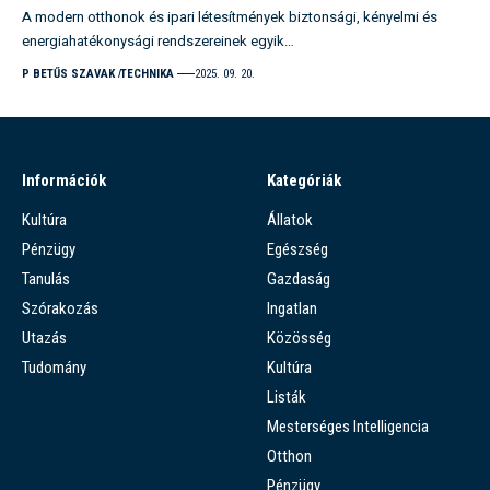
A modern otthonok és ipari létesítmények biztonsági, kényelmi és
energiahatékonysági rendszereinek egyik…
P BETŰS SZAVAK
TECHNIKA
2025. 09. 20.
Információk
Kategóriák
Kultúra
Állatok
Pénzügy
Egészség
Tanulás
Gazdaság
Szórakozás
Ingatlan
Utazás
Közösség
Tudomány
Kultúra
Listák
Mesterséges Intelligencia
Otthon
Pénzügy