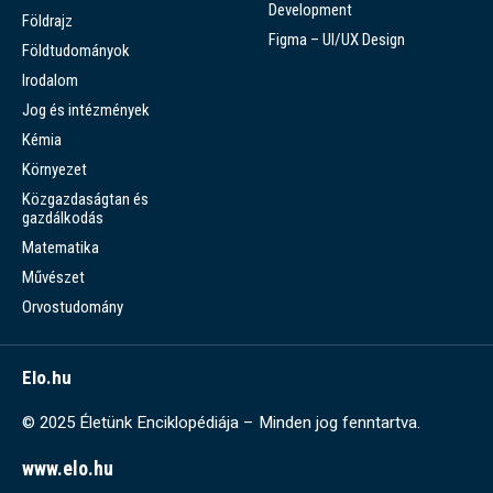
Development
Földrajz
Figma – UI/UX Design
Földtudományok
Irodalom
Jog és intézmények
Kémia
Környezet
Közgazdaságtan és
gazdálkodás
Matematika
Művészet
Orvostudomány
Elo.hu
© 2025 Életünk Enciklopédiája – Minden jog fenntartva.
www.elo.hu