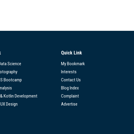
k
Quick Link
 Data Science
My Bookmark
hotography
Interests
SS Bootcamp
Contact Us
nalysis
Blog Index
 & Kotlin Development
Complaint
/UX Design
Advertise