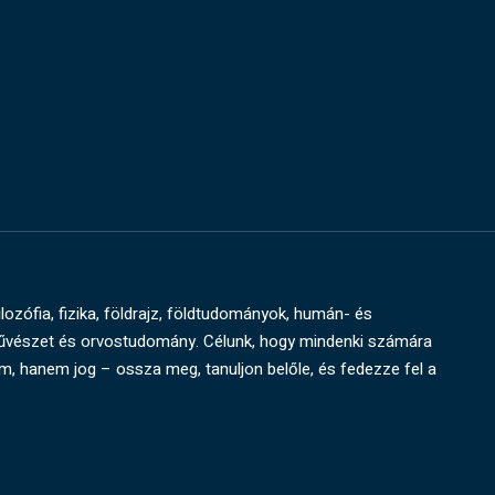
ilozófia, fizika, földrajz, földtudományok, humán- és
művészet és orvostudomány. Célunk, hogy mindenki számára
um, hanem jog – ossza meg, tanuljon belőle, és fedezze fel a