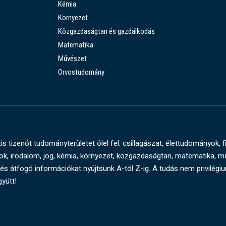
Kémia
Környezet
Közgazdaságtan és gazdálkodás
Matematika
Művészet
Orvostudomány
s tizenöt tudományterületet ölel fel: csillagászat, élettudományok, f
, irodalom, jog, kémia, környezet, közgazdaságtan, matematika, 
és átfogó információkat nyújtsunk A-tól Z-ig. A tudás nem privilégi
gyütt!