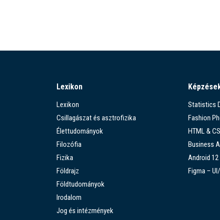
Lexikon
Képzése
Lexikon
Statistics
Csillagászat és asztrofizika
Fashion P
Élettudományok
HTML & C
Filozófia
Business A
Fizika
Android 12
Földrajz
Figma – UI
Földtudományok
Irodalom
Jog és intézmények