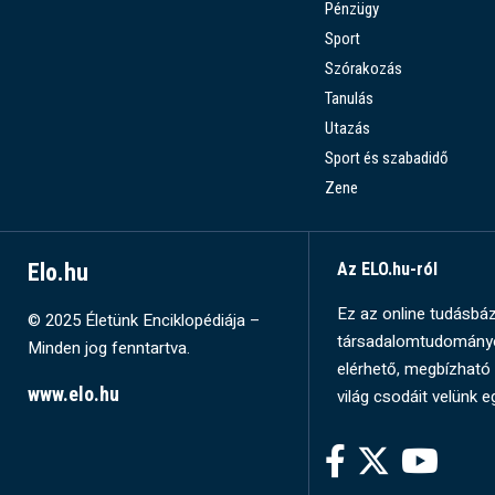
Pénzügy
Sport
Szórakozás
Tanulás
Utazás
Sport és szabadidő
Zene
Elo.hu
Az ELO.hu-ról
Ez az online tudásbázi
© 2025 Életünk Enciklopédiája –
társadalomtudományok
Minden jog fenntartva.
elérhető, megbízható 
www.elo.hu
világ csodáit velünk e