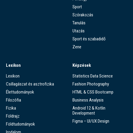
Sport
Szórakozás
Tanulás
Utazás
Sport és szabadidő
Zene
Lexikon
Képzések
Lexikon
Statistics Data Science
Csillagászat és asztrofizika
Fashion Photography
Élettudományok
HTML & CSS Bootcamp
Filozófia
Business Analysis
Fizika
Android 12 & Kotlin
Development
Földrajz
Figma – UI/UX Design
Földtudományok
Irodalom