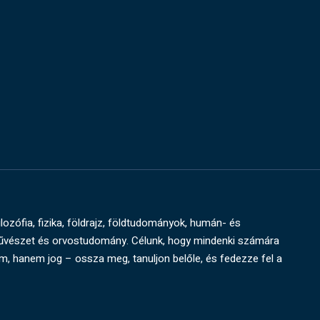
ilozófia, fizika, földrajz, földtudományok, humán- és
művészet és orvostudomány. Célunk, hogy mindenki számára
um, hanem jog – ossza meg, tanuljon belőle, és fedezze fel a