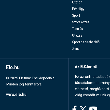
Otthon
Pénzügy
Sport
Szórakozás
Tanulás
Utazás
Sport és szabadidő
Zene
Elo.hu
Az ELO.hu-ról
Ez az online tudásbázi
© 2025 Életünk Enciklopédiája –
társadalomtudományok
Minden jog fenntartva.
elérhető, megbízható 
www.elo.hu
világ csodáit velünk e