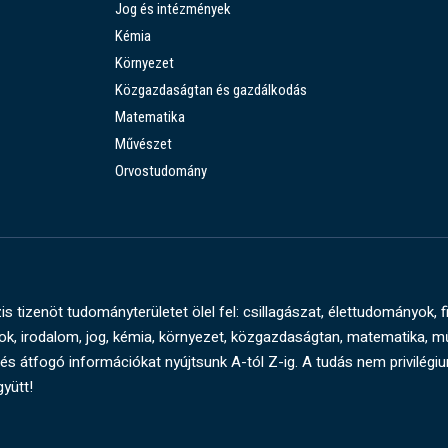
Jog és intézmények
Kémia
Környezet
Közgazdaságtan és gazdálkodás
Matematika
Művészet
Orvostudomány
s tizenöt tudományterületet ölel fel: csillagászat, élettudományok, f
, irodalom, jog, kémia, környezet, közgazdaságtan, matematika, 
és átfogó információkat nyújtsunk A-tól Z-ig. A tudás nem privilégi
gyütt!