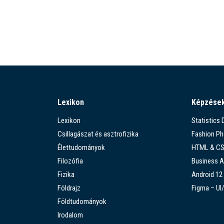
Lexikon
Képzése
Lexikon
Statistics
Csillagászat és asztrofizika
Fashion P
Élettudományok
HTML & C
Filozófia
Business A
Fizika
Android 12
Földrajz
Figma – UI
Földtudományok
Irodalom