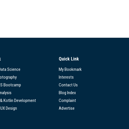
k
Quick Link
 Data Science
My Bookmark
hotography
Interests
SS Bootcamp
Contact Us
nalysis
Blog Index
 & Kotlin Development
Complaint
/UX Design
Advertise