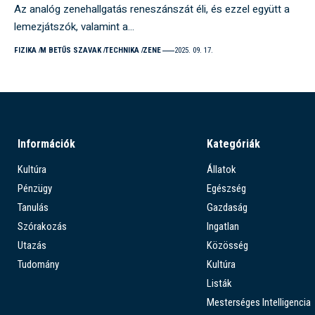
Az analóg zenehallgatás reneszánszát éli, és ezzel együtt a
lemezjátszók, valamint a…
FIZIKA
M BETŰS SZAVAK
TECHNIKA
ZENE
2025. 09. 17.
Információk
Kategóriák
Kultúra
Állatok
Pénzügy
Egészség
Tanulás
Gazdaság
Szórakozás
Ingatlan
Utazás
Közösség
Tudomány
Kultúra
Listák
Mesterséges Intelligencia