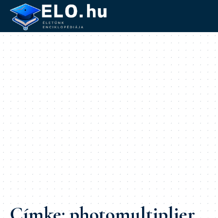
Címke:
photomultiplier