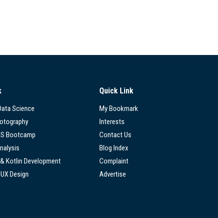
k
Quick Link
 Data Science
My Bookmark
hotography
Interests
SS Bootcamp
Contact Us
nalysis
Blog Index
 & Kotlin Development
Complaint
/UX Design
Advertise