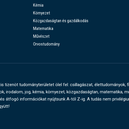
Kémia
Környezet
Közgazdaságtan és gazdálkodás
Matematika
Művészet
Orvostudomány
s tizenöt tudományterületet ölel fel: csillagászat, élettudományok, f
, irodalom, jog, kémia, környezet, közgazdaságtan, matematika, 
és átfogó információkat nyújtsunk A-tól Z-ig. A tudás nem privilégi
gyütt!