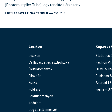
(Photomultiplier Tube), egy rendkívül érzékeny…
F BETŰS SZAVAK
FIZIKA
TECHNIKA
2025. 09. 07.
Lexikon
Képzése
Lexikon
Statistics
Csillagászat és asztrofizika
Fashion P
Élettudományok
HTML & C
Filozófia
Business A
Fizika
Android 12
Földrajz
Figma – UI
Földtudományok
Irodalom
Jog és intézmények