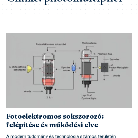
Fotoelektromos sokszorozó:
felépítése és működési elve
A modern tudomány és technológia számos területén