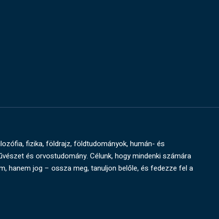
ilozófia, fizika, földrajz, földtudományok, humán- és
művészet és orvostudomány. Célunk, hogy mindenki számára
um, hanem jog – ossza meg, tanuljon belőle, és fedezze fel a