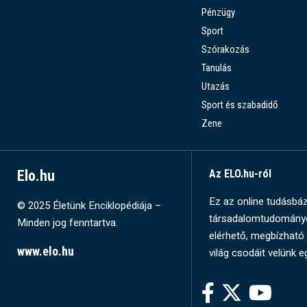
Pénzügy
Sport
Szórakozás
Tanulás
Utazás
Sport és szabadidő
Zene
Elo.hu
Az ELO.hu-ról
Ez az online tudásbázi
© 2025 Életünk Enciklopédiája –
társadalomtudományok
Minden jog fenntartva.
elérhető, megbízható 
www.elo.hu
világ csodáit velünk e