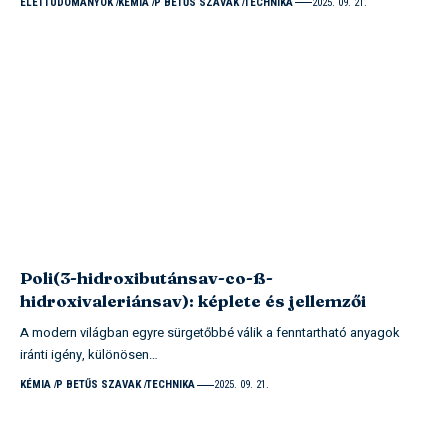
ÉLETTUDOMÁNYOK
KÉMIA
P BETŰS SZAVAK
TECHNIKA
2025. 09. 21.
Poli(3-hidroxibutánsav-co-ß-
hidroxivaleriánsav): képlete és jellemzői
A modern világban egyre sürgetőbbé válik a fenntartható anyagok
iránti igény, különösen…
KÉMIA
P BETŰS SZAVAK
TECHNIKA
2025. 09. 21.