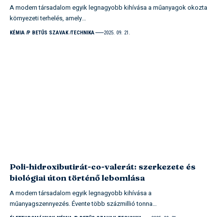
A modern társadalom egyik legnagyobb kihívása a műanyagok okozta
környezeti terhelés, amely…
KÉMIA
P BETŰS SZAVAK
TECHNIKA
2025. 09. 21.
Poli-hidroxibutirát-co-valerát: szerkezete és
biológiai úton történő lebomlása
A modern társadalom egyik legnagyobb kihívása a
műanyagszennyezés. Évente több százmillió tonna…