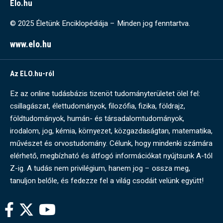
Elo.hu
© 2025 Életünk Enciklopédiája – Minden jog fenntartva.
www.elo.hu
Az ELO.hu-ról
Ez az online tudásbázis tizenöt tudományterületet ölel fel:
csillagászat, élettudományok, filozófia, fizika, földrajz,
földtudományok, humán- és társadalomtudományok,
irodalom, jog, kémia, környezet, közgazdaságtan, matematika,
művészet és orvostudomány. Célunk, hogy mindenki számára
elérhető, megbízható és átfogó információkat nyújtsunk A-tól
Z-ig. A tudás nem privilégium, hanem jog – ossza meg,
tanuljon belőle, és fedezze fel a világ csodáit velünk együtt!