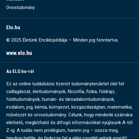
Orvostudomány
Elo.hu
© 2025 Életünk Enciklopédiája – Minden jog fenntartva.
www.elo.hu
Az ELO.hu-ról
Ez az online tudásbázis tizenöt tudományterületet ölel fel:
csillagászat, élettudományok, filozófia, fizika, földrajz,
földtudományok, humán- és társadalomtudományok,
irodalom, jog, kémia, környezet, közgazdaságtan, matematika,
művészet és orvostudomány. Célunk, hogy mindenki számára
elérhető, megbízható és átfogó információkat nyújtsunk A-tól
Z-ig. A tudás nem privilégium, hanem jog – ossza meg,
tanuljon belőle, és fedezze fel a világ csodáit velünk együtt!