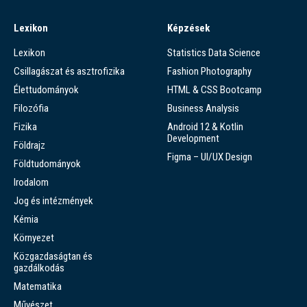
Lexikon
Képzések
Lexikon
Statistics Data Science
Csillagászat és asztrofizika
Fashion Photography
Élettudományok
HTML & CSS Bootcamp
Filozófia
Business Analysis
Fizika
Android 12 & Kotlin
Development
Földrajz
Figma – UI/UX Design
Földtudományok
Irodalom
Jog és intézmények
Kémia
Környezet
Közgazdaságtan és
gazdálkodás
Matematika
Művészet