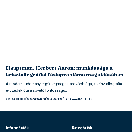
Hauptman, Herbert Aaron: munkássága a
krisztallográfiai fázisprobléma megoldásában
A modern tudomány egyik legmeghatározóbb ága, a krisztallográfia
évtizedek óta alapvető fontosságú…
FIZIKA
H BETŰS SZAVAK
KÉMIA
SZEMÉLYEK
2025. 09. 09.
Információk
Kategóriák