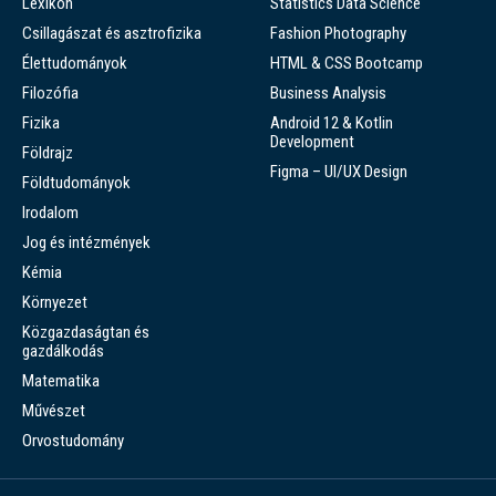
Lexikon
Statistics Data Science
Csillagászat és asztrofizika
Fashion Photography
Élettudományok
HTML & CSS Bootcamp
Filozófia
Business Analysis
Fizika
Android 12 & Kotlin
Development
Földrajz
Figma – UI/UX Design
Földtudományok
Irodalom
Jog és intézmények
Kémia
Környezet
Közgazdaságtan és
gazdálkodás
Matematika
Művészet
Orvostudomány