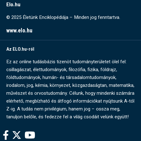
Elo.hu
© 2025 Életünk Enciklopédiája – Minden jog fenntartva.
www.elo.hu
Az ELO.hu-ról
Ez az online tudásbázis tizenöt tudományterületet ölel fel:
csillagászat, élettudományok, filozófia, fizika, földrajz,
földtudományok, humán- és társadalomtudományok,
irodalom, jog, kémia, környezet, közgazdaságtan, matematika,
művészet és orvostudomány. Célunk, hogy mindenki számára
elérhető, megbízható és átfogó információkat nyújtsunk A-tól
Z-ig. A tudás nem privilégium, hanem jog – ossza meg,
tanuljon belőle, és fedezze fel a világ csodáit velünk együtt!