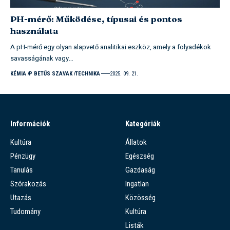
PH-mérő: Működése, típusai és pontos
használata
A pH-mérő egy olyan alapvető analitikai eszköz, amely a folyadékok
savasságának vagy…
KÉMIA
P BETŰS SZAVAK
TECHNIKA
2025. 09. 21.
Információk
Kategóriák
Kultúra
Állatok
Pénzügy
Egészség
Tanulás
Gazdaság
Szórakozás
Ingatlan
Utazás
Közösség
Tudomány
Kultúra
Listák