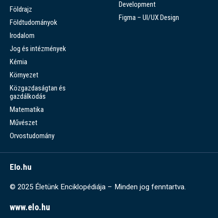
Development
Földrajz
Figma – UI/UX Design
Földtudományok
Irodalom
Jog és intézmények
Kémia
Környezet
Közgazdaságtan és
gazdálkodás
Matematika
Művészet
Orvostudomány
Elo.hu
© 2025 Életünk Enciklopédiája – Minden jog fenntartva.
www.elo.hu