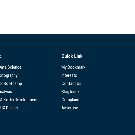
k
Quick Link
 Data Science
My Bookmark
hotography
Interests
SS Bootcamp
Contact Us
nalysis
Blog Index
 & Kotlin Development
Complaint
/UX Design
Advertise