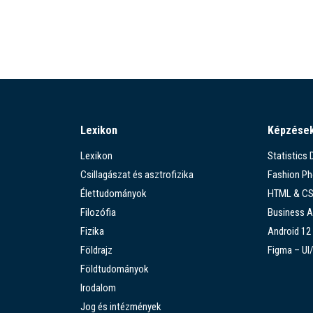
Lexikon
Képzése
Lexikon
Statistics
Csillagászat és asztrofizika
Fashion P
Élettudományok
HTML & C
Filozófia
Business A
Fizika
Android 12
Földrajz
Figma – UI
Földtudományok
Irodalom
Jog és intézmények