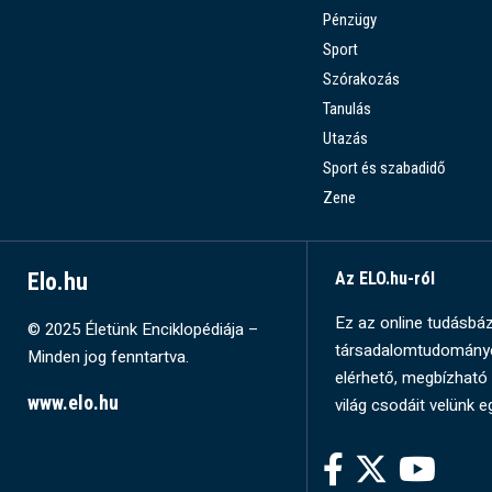
Pénzügy
Sport
Szórakozás
Tanulás
Utazás
Sport és szabadidő
Zene
Elo.hu
Az ELO.hu-ról
Ez az online tudásbázi
© 2025 Életünk Enciklopédiája –
társadalomtudományok
Minden jog fenntartva.
elérhető, megbízható 
www.elo.hu
világ csodáit velünk e