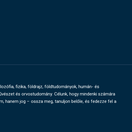
ilozófia, fizika, földrajz, földtudományok, humán- és
művészet és orvostudomány. Célunk, hogy mindenki számára
um, hanem jog – ossza meg, tanuljon belőle, és fedezze fel a