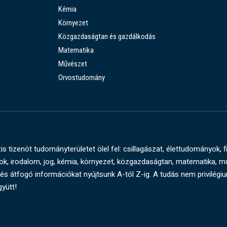
Kémia
Környezet
Közgazdaságtan és gazdálkodás
Matematika
Művészet
Orvostudomány
s tizenöt tudományterületet ölel fel: csillagászat, élettudományok, f
, irodalom, jog, kémia, környezet, közgazdaságtan, matematika, 
és átfogó információkat nyújtsunk A-tól Z-ig. A tudás nem privilégi
gyütt!