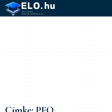
Címke:
PFO