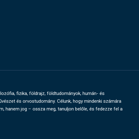
ilozófia, fizika, földrajz, földtudományok, humán- és
művészet és orvostudomány. Célunk, hogy mindenki számára
um, hanem jog – ossza meg, tanuljon belőle, és fedezze fel a