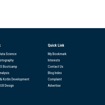
k
Quick Link
 Data Science
My Bookmark
hotography
Interests
SS Bootcamp
Contact Us
nalysis
Blog Index
 & Kotlin Development
Complaint
/UX Design
Advertise