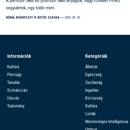
A perfluor-alkil és polifluor-alkil anyagok, vagy röviden PFAS
vegyületek, egy több mint…
KÉMIA
KÖRNYEZET
P BETŰS SZAVAK
2025. 09. 20.
Információk
Kategóriák
Kultúra
Állatok
Pénzügy
Egészség
Tanulás
Gazdaság
Szórakozás
Ingatlan
Utazás
Közösség
Tudomány
Kultúra
Listák
Mesterséges Intelligencia
Otthon