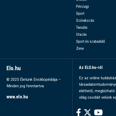
Pénzügy
Sport
Szórakozás
Tanulás
Utazás
Sport és szabadidő
Zene
Elo.hu
Az ELO.hu-ról
Ez az online tudásbázi
© 2025 Életünk Enciklopédiája –
társadalomtudományok
Minden jog fenntartva.
elérhető, megbízható 
www.elo.hu
világ csodáit velünk e