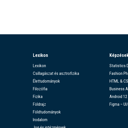
Lexikon
Képzése
Lexikon
Statistics
Csillagászat és asztrofizika
Fashion P
Élettudományok
HTML & C
Filozófia
Business A
Fizika
Android 12
Földrajz
Figma – UI
Földtudományok
Irodalom
Jog és intézmények