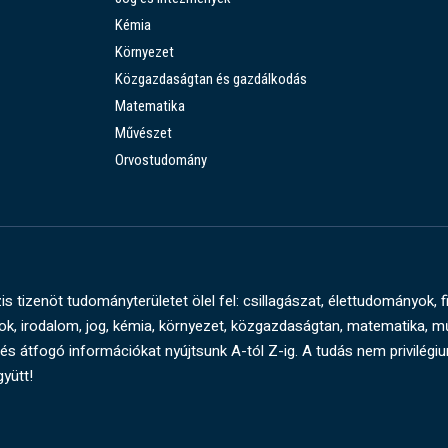
Kémia
Környezet
Közgazdaságtan és gazdálkodás
Matematika
Művészet
Orvostudomány
s tizenöt tudományterületet ölel fel: csillagászat, élettudományok, f
, irodalom, jog, kémia, környezet, közgazdaságtan, matematika, 
és átfogó információkat nyújtsunk A-tól Z-ig. A tudás nem privilégi
gyütt!