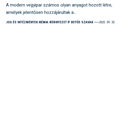
A modern vegyipar számos olyan anyagot hozott létre,
amelyek jelentősen hozzájárultak a…
JOG ÉS INTÉZMÉNYEK
KÉMIA
KÖRNYEZET
P BETŰS SZAVAK
2025. 09. 20.