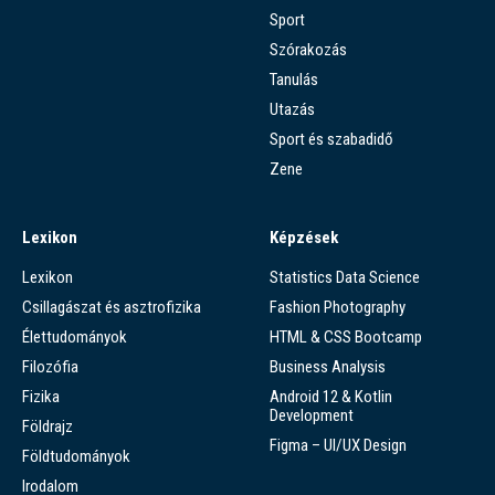
Sport
Szórakozás
Tanulás
Utazás
Sport és szabadidő
Zene
Lexikon
Képzések
Lexikon
Statistics Data Science
Csillagászat és asztrofizika
Fashion Photography
Élettudományok
HTML & CSS Bootcamp
Filozófia
Business Analysis
Fizika
Android 12 & Kotlin
Development
Földrajz
Figma – UI/UX Design
Földtudományok
Irodalom