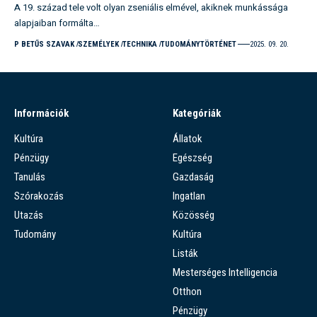
A 19. század tele volt olyan zseniális elmével, akiknek munkássága
alapjaiban formálta…
P BETŰS SZAVAK
SZEMÉLYEK
TECHNIKA
TUDOMÁNYTÖRTÉNET
2025. 09. 20.
Információk
Kategóriák
Kultúra
Állatok
Pénzügy
Egészség
Tanulás
Gazdaság
Szórakozás
Ingatlan
Utazás
Közösség
Tudomány
Kultúra
Listák
Mesterséges Intelligencia
Otthon
Pénzügy