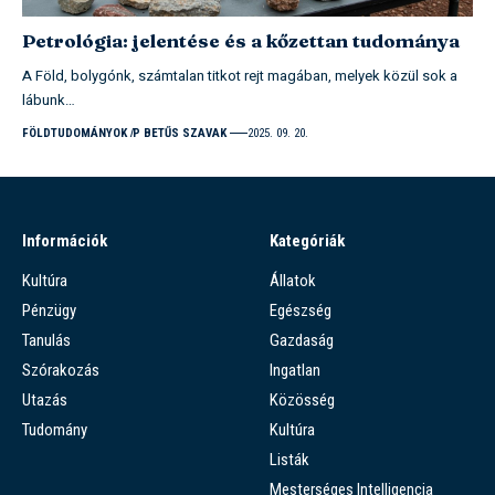
Petrológia: jelentése és a kőzettan tudománya
A Föld, bolygónk, számtalan titkot rejt magában, melyek közül sok a
lábunk…
FÖLDTUDOMÁNYOK
P BETŰS SZAVAK
2025. 09. 20.
Információk
Kategóriák
Kultúra
Állatok
Pénzügy
Egészség
Tanulás
Gazdaság
Szórakozás
Ingatlan
Utazás
Közösség
Tudomány
Kultúra
Listák
Mesterséges Intelligencia