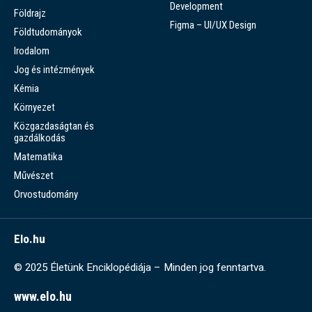
Development
Földrajz
Figma – UI/UX Design
Földtudományok
Irodalom
Jog és intézmények
Kémia
Környezet
Közgazdaságtan és
gazdálkodás
Matematika
Művészet
Orvostudomány
Elo.hu
© 2025 Életünk Enciklopédiája – Minden jog fenntartva.
www.elo.hu