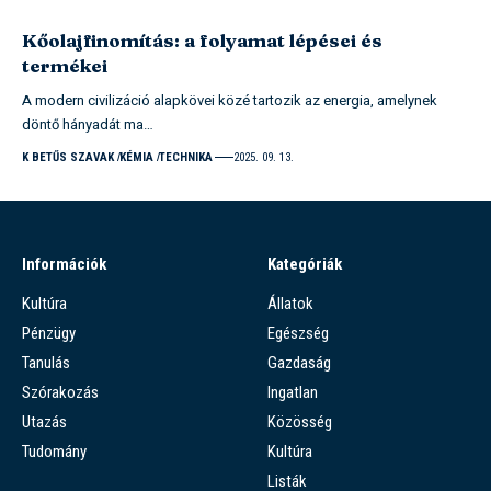
Kőolajfinomítás: a folyamat lépései és
termékei
A modern civilizáció alapkövei közé tartozik az energia, amelynek
döntő hányadát ma…
K BETŰS SZAVAK
KÉMIA
TECHNIKA
2025. 09. 13.
Információk
Kategóriák
Kultúra
Állatok
Pénzügy
Egészség
Tanulás
Gazdaság
Szórakozás
Ingatlan
Utazás
Közösség
Tudomány
Kultúra
Listák