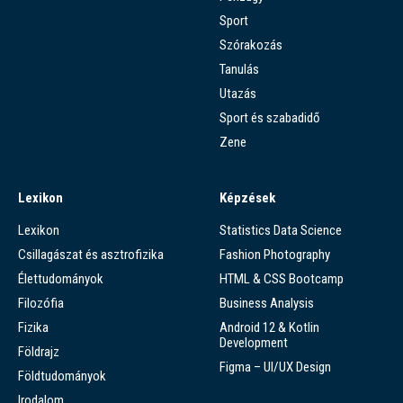
Sport
Szórakozás
Tanulás
Utazás
Sport és szabadidő
Zene
Lexikon
Képzések
Lexikon
Statistics Data Science
Csillagászat és asztrofizika
Fashion Photography
Élettudományok
HTML & CSS Bootcamp
Filozófia
Business Analysis
Fizika
Android 12 & Kotlin
Development
Földrajz
Figma – UI/UX Design
Földtudományok
Irodalom