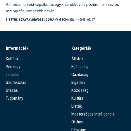
A modern orvosi képalkotás egyik sarokköve a pozitron emissziós
tomográfia, ismertebb nevén…
F BETŰS SZAVAK
ORVOSTUDOMÁNY
TECHNIKA
2025. 09. 07.
Információk
Kategóriák
Kultúra
Állatok
Pénzügy
Egészség
Tanulás
Gazdaság
Szórakozás
Ingatlan
Utazás
Közösség
Tudomány
Kultúra
Listák
Mesterséges Intelligencia
Otthon
Pénzügy