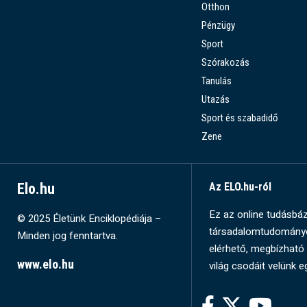
Otthon
Pénzügy
Sport
Szórakozás
Tanulás
Utazás
Sport és szabadidő
Zene
Elo.hu
Az ELO.hu-ról
Ez az online tudásbázi
© 2025 Életünk Enciklopédiája –
társadalomtudományok
Minden jog fenntartva.
elérhető, megbízható 
www.elo.hu
világ csodáit velünk e