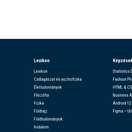
Lexikon
Képzése
Lexikon
Statistics
Csillagászat és asztrofizika
Fashion P
Élettudományok
HTML & C
Filozófia
Business A
Fizika
Android 12
Földrajz
Figma – UI
Földtudományok
Irodalom