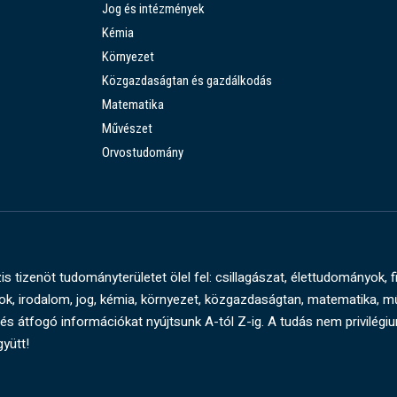
Jog és intézmények
Kémia
Környezet
Közgazdaságtan és gazdálkodás
Matematika
Művészet
Orvostudomány
s tizenöt tudományterületet ölel fel: csillagászat, élettudományok, f
, irodalom, jog, kémia, környezet, közgazdaságtan, matematika, 
és átfogó információkat nyújtsunk A-tól Z-ig. A tudás nem privilégi
gyütt!