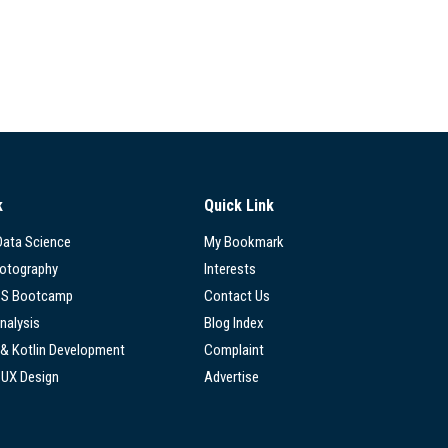
k
Quick Link
 Data Science
My Bookmark
hotography
Interests
SS Bootcamp
Contact Us
nalysis
Blog Index
 & Kotlin Development
Complaint
/UX Design
Advertise