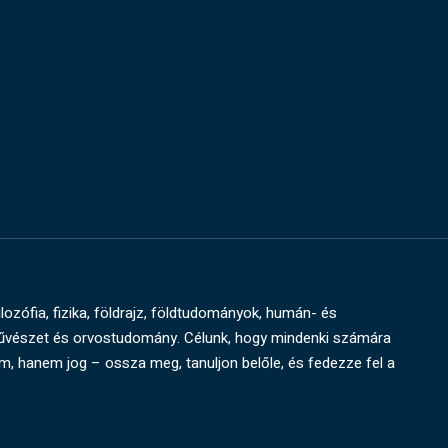
ilozófia, fizika, földrajz, földtudományok, humán- és
művészet és orvostudomány. Célunk, hogy mindenki számára
um, hanem jog – ossza meg, tanuljon belőle, és fedezze fel a