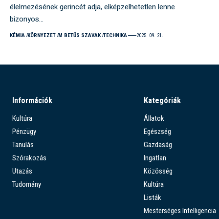
élelmezésének gerincét adja, elképzelhetetlen lenne
bizonyos…
KÉMIA
KÖRNYEZET
M BETŰS SZAVAK
TECHNIKA
2025. 09. 21.
Információk
Kategóriák
Kultúra
Állatok
Pénzügy
Egészség
Tanulás
Gazdaság
Szórakozás
Ingatlan
Utazás
Közösség
Tudomány
Kultúra
Listák
Mesterséges Intelligencia