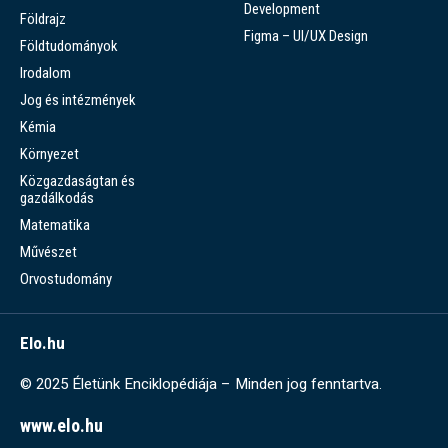
Development
Földrajz
Figma – UI/UX Design
Földtudományok
Irodalom
Jog és intézmények
Kémia
Környezet
Közgazdaságtan és
gazdálkodás
Matematika
Művészet
Orvostudomány
Elo.hu
© 2025 Életünk Enciklopédiája – Minden jog fenntartva.
www.elo.hu