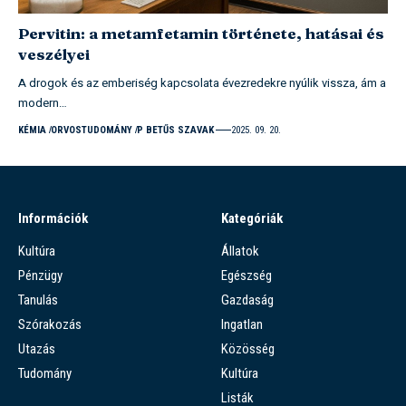
Pervitin: a metamfetamin története, hatásai és
veszélyei
A drogok és az emberiség kapcsolata évezredekre nyúlik vissza, ám a
modern…
KÉMIA
ORVOSTUDOMÁNY
P BETŰS SZAVAK
2025. 09. 20.
Információk
Kategóriák
Kultúra
Állatok
Pénzügy
Egészség
Tanulás
Gazdaság
Szórakozás
Ingatlan
Utazás
Közösség
Tudomány
Kultúra
Listák