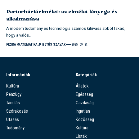
Perturbációelmélet: az elmélet lényege és
alkalmazása
A modern tudomány és technológia számos kihívása abból fakad,
hogy a valós…
FIZIKA
MATEMATIKA
P BETŰS SZAVAK
2025. 09. 21.
Információk
Kategóriák
Kultúra
Állatok
Pénzügy
Egészség
Tanulás
Gazdaság
Szórakozás
Ingatlan
Utazás
Közösség
Tudomány
Kultúra
Listák