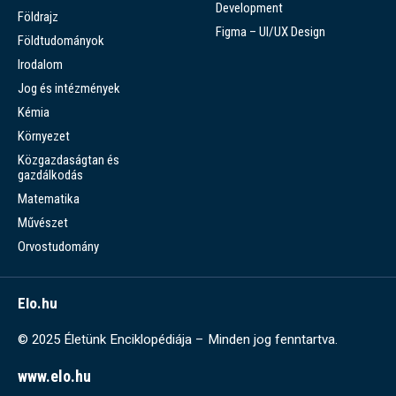
Development
Földrajz
Figma – UI/UX Design
Földtudományok
Irodalom
Jog és intézmények
Kémia
Környezet
Közgazdaságtan és
gazdálkodás
Matematika
Művészet
Orvostudomány
Elo.hu
© 2025 Életünk Enciklopédiája – Minden jog fenntartva.
www.elo.hu