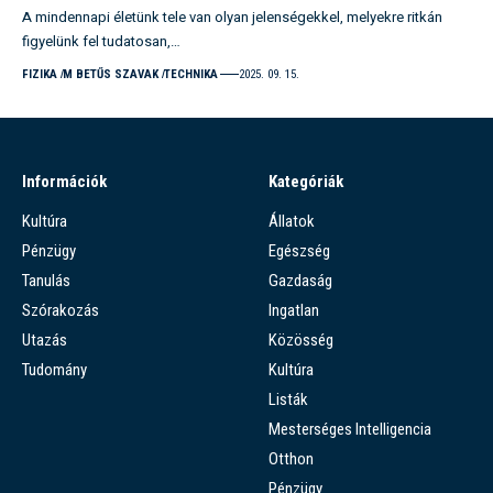
A mindennapi életünk tele van olyan jelenségekkel, melyekre ritkán
figyelünk fel tudatosan,…
FIZIKA
M BETŰS SZAVAK
TECHNIKA
2025. 09. 15.
Információk
Kategóriák
Kultúra
Állatok
Pénzügy
Egészség
Tanulás
Gazdaság
Szórakozás
Ingatlan
Utazás
Közösség
Tudomány
Kultúra
Listák
Mesterséges Intelligencia
Otthon
Pénzügy