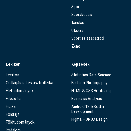
Sport
Szórakozás
Tanulás
Utazás
Sport és szabadidő
Zene
Lexikon
Képzések
Lexikon
Statistics Data Science
Csillagászat és asztrofizika
Fashion Photography
Élettudományok
HTML & CSS Bootcamp
Filozófia
Business Analysis
Fizika
Android 12 & Kotlin
Development
Földrajz
Figma – UI/UX Design
Földtudományok
Irodalom