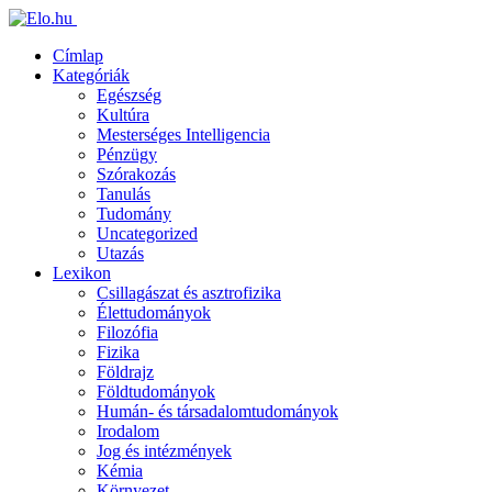
Címlap
Kategóriák
Egészség
Kultúra
Mesterséges Intelligencia
Pénzügy
Szórakozás
Tanulás
Tudomány
Uncategorized
Utazás
Lexikon
Csillagászat és asztrofizika
Élettudományok
Filozófia
Fizika
Földrajz
Földtudományok
Humán- és társadalomtudományok
Irodalom
Jog és intézmények
Kémia
Környezet