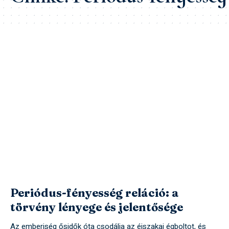
Periódus-fényesség reláció: a
törvény lényege és jelentősége
Az emberiség ősidők óta csodálja az éjszakai égboltot, és