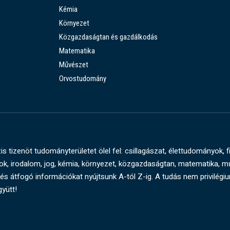
Kémia
Környezet
Közgazdaságtan és gazdálkodás
Matematika
Művészet
Orvostudomány
s tizenöt tudományterületet ölel fel: csillagászat, élettudományok, f
, irodalom, jog, kémia, környezet, közgazdaságtan, matematika, 
és átfogó információkat nyújtsunk A-tól Z-ig. A tudás nem privilégi
gyütt!