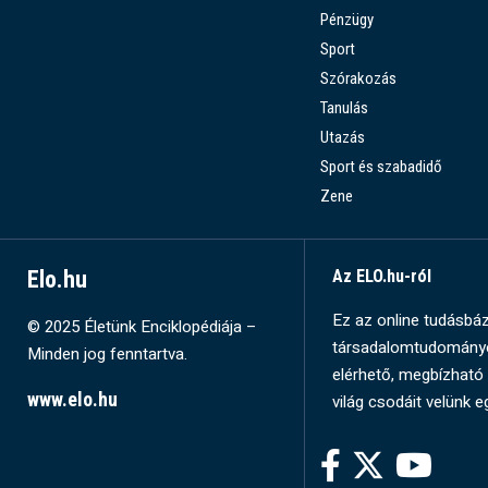
Pénzügy
Sport
Szórakozás
Tanulás
Utazás
Sport és szabadidő
Zene
Elo.hu
Az ELO.hu-ról
Ez az online tudásbázi
© 2025 Életünk Enciklopédiája –
társadalomtudományok
Minden jog fenntartva.
elérhető, megbízható 
www.elo.hu
világ csodáit velünk e