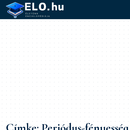
Címke:
Periódus-fényesség