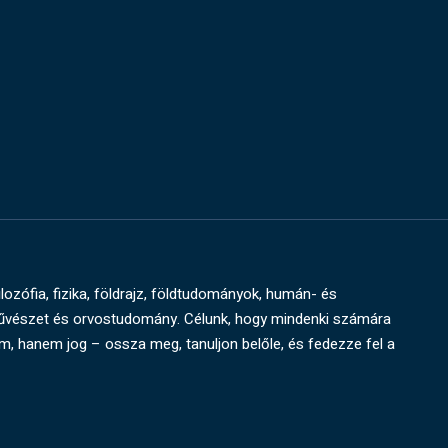
ilozófia, fizika, földrajz, földtudományok, humán- és
művészet és orvostudomány. Célunk, hogy mindenki számára
um, hanem jog – ossza meg, tanuljon belőle, és fedezze fel a