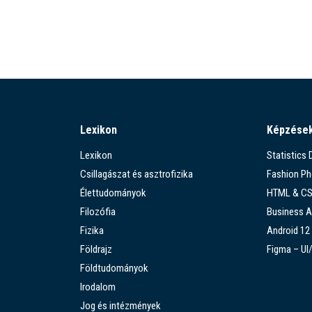
Lexikon
Képzése
Lexikon
Statistics
Csillagászat és asztrofizika
Fashion P
Élettudományok
HTML & C
Filozófia
Business A
Fizika
Android 12
Földrajz
Figma – UI
Földtudományok
Irodalom
Jog és intézmények