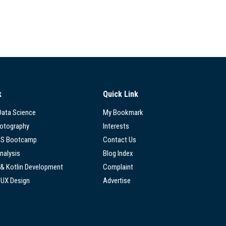
k
Quick Link
 Data Science
My Bookmark
hotography
Interests
SS Bootcamp
Contact Us
nalysis
Blog Index
 & Kotlin Development
Complaint
/UX Design
Advertise