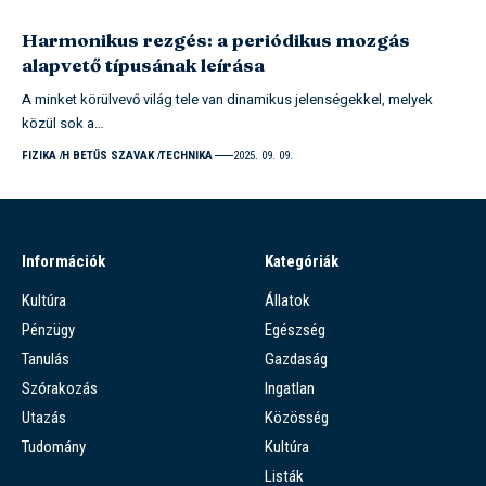
Harmonikus rezgés: a periódikus mozgás
alapvető típusának leírása
A minket körülvevő világ tele van dinamikus jelenségekkel, melyek
közül sok a…
FIZIKA
H BETŰS SZAVAK
TECHNIKA
2025. 09. 09.
Információk
Kategóriák
Kultúra
Állatok
Pénzügy
Egészség
Tanulás
Gazdaság
Szórakozás
Ingatlan
Utazás
Közösség
Tudomány
Kultúra
Listák