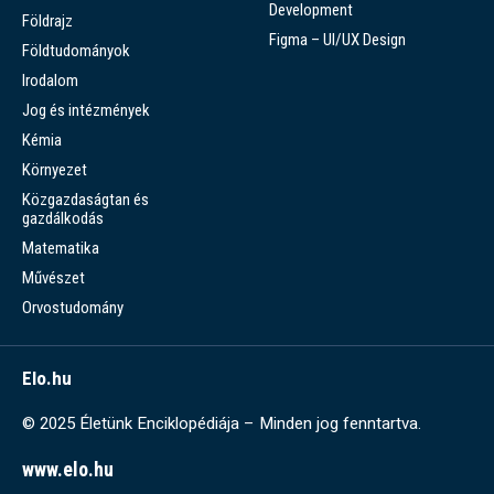
Development
Földrajz
Figma – UI/UX Design
Földtudományok
Irodalom
Jog és intézmények
Kémia
Környezet
Közgazdaságtan és
gazdálkodás
Matematika
Művészet
Orvostudomány
Elo.hu
© 2025 Életünk Enciklopédiája – Minden jog fenntartva.
www.elo.hu