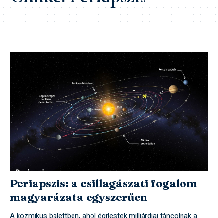
Periapszis: a csillagászati fogalom
magyarázata egyszerűen
A kozmikus balettben, ahol égitestek milliárdjai táncolnak a