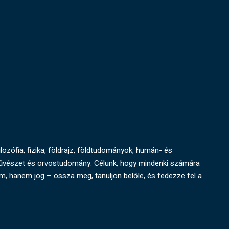
ilozófia, fizika, földrajz, földtudományok, humán- és
művészet és orvostudomány. Célunk, hogy mindenki számára
um, hanem jog – ossza meg, tanuljon belőle, és fedezze fel a