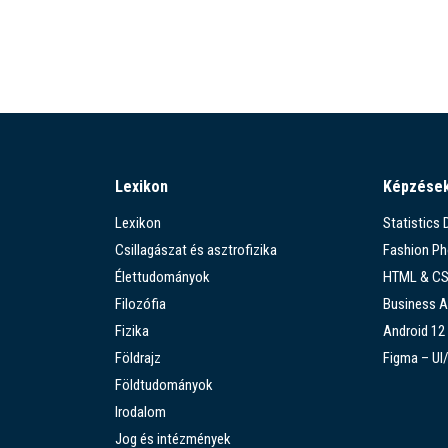
Lexikon
Képzése
Lexikon
Statistics
Csillagászat és asztrofizika
Fashion P
Élettudományok
HTML & C
Filozófia
Business A
Fizika
Android 12
Földrajz
Figma – UI
Földtudományok
Irodalom
Jog és intézmények