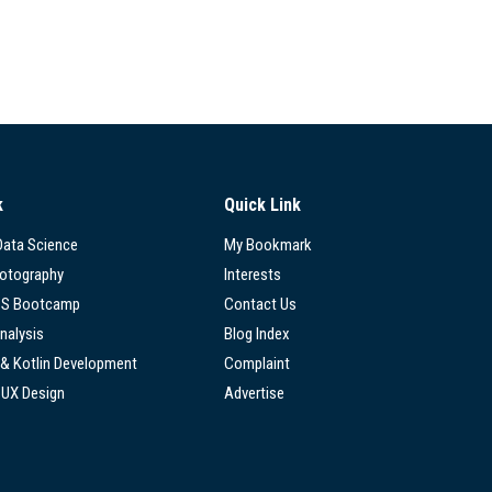
k
Quick Link
 Data Science
My Bookmark
hotography
Interests
SS Bootcamp
Contact Us
nalysis
Blog Index
 & Kotlin Development
Complaint
/UX Design
Advertise