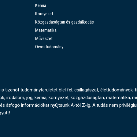
Kémia
Környezet
Közgazdaságtan és gazdálkodás
Matematika
Művészet
Orvostudomány
s tizenöt tudományterületet ölel fel: csillagászat, élettudományok, f
, irodalom, jog, kémia, környezet, közgazdaságtan, matematika, 
és átfogó információkat nyújtsunk A-tól Z-ig. A tudás nem privilégi
gyütt!