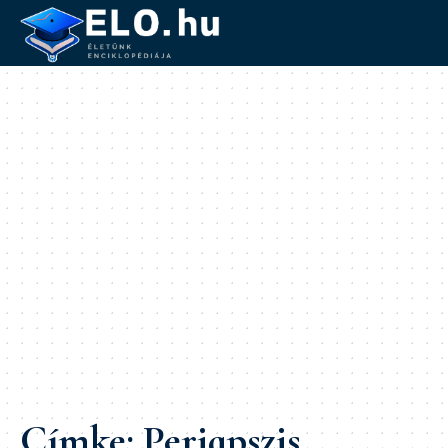
Címke:
Periapszis