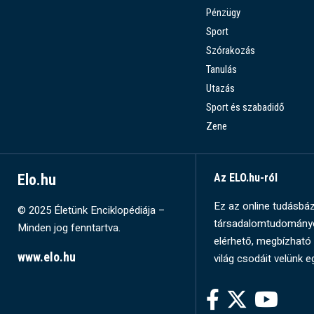
Pénzügy
Sport
Szórakozás
Tanulás
Utazás
Sport és szabadidő
Zene
Elo.hu
Az ELO.hu-ról
Ez az online tudásbázi
© 2025 Életünk Enciklopédiája –
társadalomtudományok
Minden jog fenntartva.
elérhető, megbízható 
www.elo.hu
világ csodáit velünk e