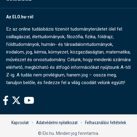
Az ELO.hu-ról
Ez az online tudásbázis tizenöt tudományterületet ölel fel:
csillagászat, élettudományok, filozófia, fizika, földrajz,
földtudományok, humán- és társadalomtudományok,
irodalom, jog, kémia, környezet, közgazdaságtan, matematika,
művészet és orvostudomány. Célunk, hogy mindenki számára
elérhető, megbízható és átfogó információkat nyújtsunk A-tól
Z-ig. A tudás nem privilégium, hanem jog – ossza meg,
tanuljon belőle, és fedezze fel a világ csodáit velünk együtt!
Kapcsolat
Adatvédelmi nyilatkozat
Felhasználási feltételek
© Elo.hu. Minden jog fenntartva.