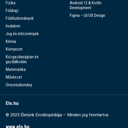
Fizika
Android 12 & Kotlin
Development
Földrajz
Figma – UI/UX Design
Földtudományok
Irodalom
Jog és intézmények
Kémia
Környezet
Közgazdaságtan és
gazdálkodás
Matematika
Művészet
Orvostudomány
Elo.hu
© 2025 Életünk Enciklopédiája – Minden jog fenntartva.
www.elo.hu