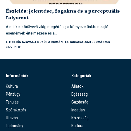
Észlelés: jelentése, fogalma és a perceptuális
folyamat
A minket körülvevő világ megértése, a környezetünkben zajló
események értelmezése és a…
E-É BETŰS SZAVAK
FILOZÓFIA
HUMÁN- ÉS TÁRSADALOMTUDOMÁNYOK
2025. 09. 06.
Információk
Kategóriák
Kultúra
Állatok
Pénzügy
Egészség
Tanulás
Gazdaság
Szórakozás
Ingatlan
Utazás
Közösség
Tudomány
Kultúra