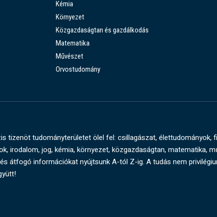
Kémia
Környezet
Közgazdaságtan és gazdálkodás
Matematika
Művészet
Orvostudomány
s tizenöt tudományterületet ölel fel: csillagászat, élettudományok, f
, irodalom, jog, kémia, környezet, közgazdaságtan, matematika, 
és átfogó információkat nyújtsunk A-tól Z-ig. A tudás nem privilégi
gyütt!