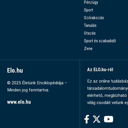
Pénzügy
Sport
Szórakozás
Tanulás
Utazás
Sport és szabadidő
Zene
Elo.hu
Az ELO.hu-ról
Ez az online tudásbázi
© 2025 Életünk Enciklopédiája –
társadalomtudományok
Minden jog fenntartva.
elérhető, megbízható 
www.elo.hu
világ csodáit velünk e