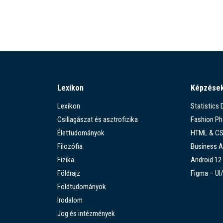
Lexikon
Képzése
Lexikon
Statistics
Csillagászat és asztrofizika
Fashion P
Élettudományok
HTML & C
Filozófia
Business A
Fizika
Android 12
Földrajz
Figma – UI
Földtudományok
Irodalom
Jog és intézmények