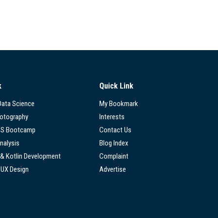
k
Quick Link
 Data Science
My Bookmark
hotography
Interests
SS Bootcamp
Contact Us
nalysis
Blog Index
 & Kotlin Development
Complaint
/UX Design
Advertise