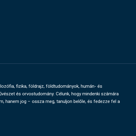
ilozófia, fizika, földrajz, földtudományok, humán- és
művészet és orvostudomány. Célunk, hogy mindenki számára
um, hanem jog – ossza meg, tanuljon belőle, és fedezze fel a