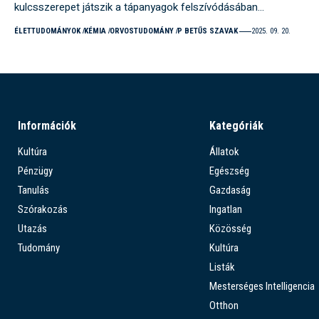
kulcsszerepet játszik a tápanyagok felszívódásában…
ÉLETTUDOMÁNYOK
KÉMIA
ORVOSTUDOMÁNY
P BETŰS SZAVAK
2025. 09. 20.
Információk
Kategóriák
Kultúra
Állatok
Pénzügy
Egészség
Tanulás
Gazdaság
Szórakozás
Ingatlan
Utazás
Közösség
Tudomány
Kultúra
Listák
Mesterséges Intelligencia
Otthon