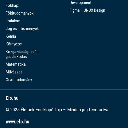
Development
Földrajz
Figma – UI/UX Design
Földtudományok
Irodalom
Jog és intézmények
Kémia
Környezet
Közgazdaságtan és
gazdálkodás
Matematika
Művészet
Orvostudomány
Elo.hu
© 2025 Életünk Enciklopédiája – Minden jog fenntartva.
www.elo.hu