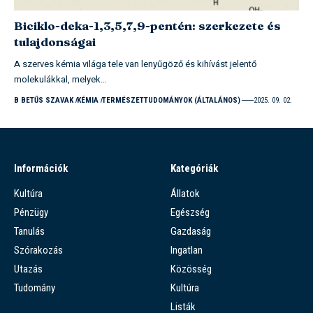
Biciklo-deka-1,3,5,7,9-pentén: szerkezete és
tulajdonságai
A szerves kémia világa tele van lenyűgöző és kihívást jelentő
molekulákkal, melyek…
B BETŰS SZAVAK
KÉMIA
TERMÉSZETTUDOMÁNYOK (ÁLTALÁNOS)
2025. 09. 02.
Információk
Kategóriák
Kultúra
Állatok
Pénzügy
Egészség
Tanulás
Gazdaság
Szórakozás
Ingatlan
Utazás
Közösség
Tudomány
Kultúra
Listák