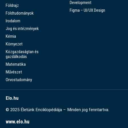
Development
Földrajz
Figma – UI/UX Design
Földtudományok
Irodalom
Jog és intézmények
Kémia
Környezet
Közgazdaságtan és
gazdálkodás
Matematika
Művészet
Orvostudomány
Elo.hu
© 2025 Életünk Enciklopédiája – Minden jog fenntartva.
www.elo.hu