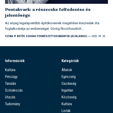
Pentakvark: a részecske felfedezése és
jelentősége
Az anyag legalapvetőbb építőköveinek megértése évezredek óta
foglalkoztatja az emberiséget. Görög filozófusoktól…
FIZIKA
P BETŰS SZAVAK
TERMÉSZETTUDOMÁNYOK (ÁLTALÁNOS)
2025. 09. 20.
Információk
Kategóriák
Kultúra
Állatok
Pénzügy
Egészség
Tanulás
Gazdaság
Szórakozás
Ingatlan
Utazás
Közösség
Tudomány
Kultúra
Listák