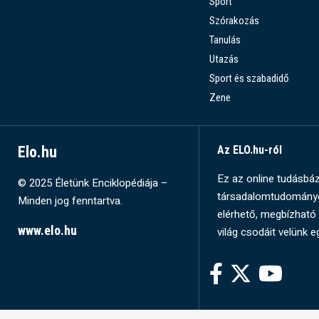
Sport
Szórakozás
Tanulás
Utazás
Sport és szabadidő
Zene
Elo.hu
Az ELO.hu-ról
Ez az online tudásbázi
© 2025 Életünk Enciklopédiája –
társadalomtudományok
Minden jog fenntartva.
elérhető, megbízható 
www.elo.hu
világ csodáit velünk e