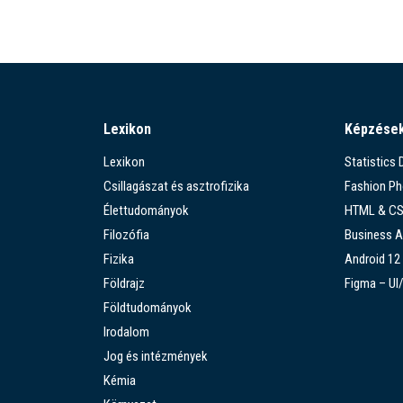
Lexikon
Képzése
Lexikon
Statistics
Csillagászat és asztrofizika
Fashion P
Élettudományok
HTML & C
Filozófia
Business A
Fizika
Android 12
Földrajz
Figma – UI
Földtudományok
Irodalom
Jog és intézmények
Kémia