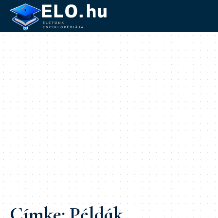
Címke:
Példák