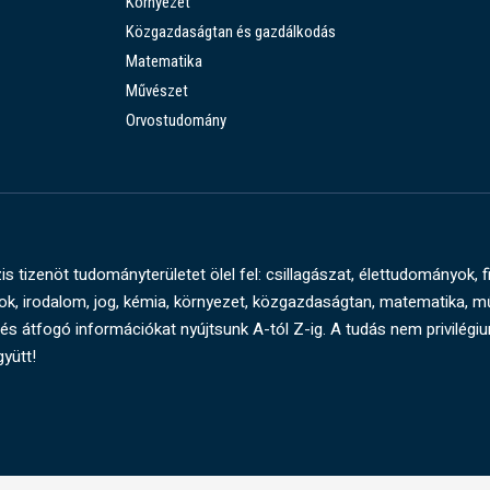
Környezet
Közgazdaságtan és gazdálkodás
Matematika
Művészet
Orvostudomány
s tizenöt tudományterületet ölel fel: csillagászat, élettudományok, f
, irodalom, jog, kémia, környezet, közgazdaságtan, matematika, 
és átfogó információkat nyújtsunk A-tól Z-ig. A tudás nem privilégi
gyütt!