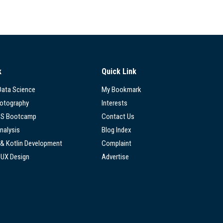
k
Quick Link
 Data Science
My Bookmark
hotography
Interests
SS Bootcamp
Contact Us
nalysis
Blog Index
 & Kotlin Development
Complaint
/UX Design
Advertise