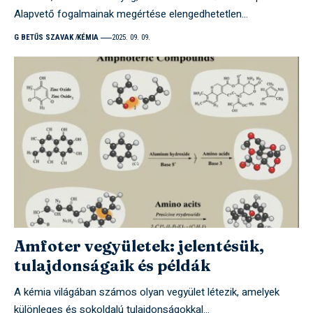
Alapvető fogalmainak megértése elengedhetetlen…
G BETŰS SZAVAK
KÉMIA
2025. 09. 09.
Amfoter vegyületek: jelentésük,
tulajdonságaik és példák
A kémia világában számos olyan vegyület létezik, amelyek
különleges és sokoldalú tulajdonságokkal…