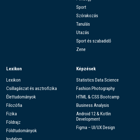
Sport
Szórakozás
Tanulás
Utazás
Sport és szabadidő
Zene
Lexikon
Képzések
Lexikon
Statistics Data Science
Csillagászat és asztrofizika
Fashion Photography
Élettudományok
HTML & CSS Bootcamp
Filozófia
Business Analysis
Fizika
Android 12 & Kotlin
Development
Földrajz
Figma – UI/UX Design
Földtudományok
Irodalom