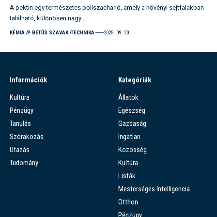
A pektin egy természetes poliszacharid, amely a növényi sejtfalakban
található, különösen nagy…
KÉMIA
P BETŰS SZAVAK
TECHNIKA
2025. 09. 20.
Információk
Kategóriák
Kultúra
Állatok
Pénzügy
Egészség
Tanulás
Gazdaság
Szórakozás
Ingatlan
Utazás
Közösség
Tudomány
Kultúra
Listák
Mesterséges Intelligencia
Otthon
Pénzügy