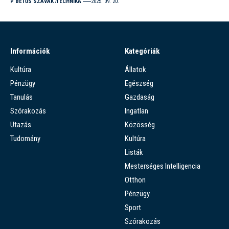
P BETŰS SZAVAK
TECHNIKA
2025. 09. 20.
Információk
Kategóriák
Kultúra
Állatok
Pénzügy
Egészség
Tanulás
Gazdaság
Szórakozás
Ingatlan
Utazás
Közösség
Tudomány
Kultúra
Listák
Mesterséges Intelligencia
Otthon
Pénzügy
Sport
Szórakozás