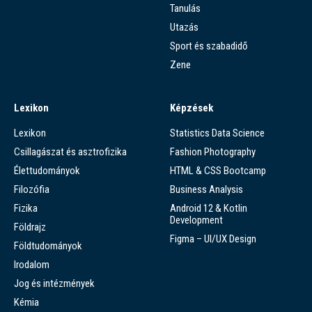
Tanulás
Utazás
Sport és szabadidő
Zene
Lexikon
Képzések
Lexikon
Statistics Data Science
Csillagászat és asztrofizika
Fashion Photography
Élettudományok
HTML & CSS Bootcamp
Filozófia
Business Analysis
Fizika
Android 12 & Kotlin
Development
Földrajz
Figma – UI/UX Design
Földtudományok
Irodalom
Jog és intézmények
Kémia