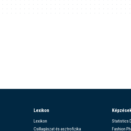
Lexikon
Képzése
Lexikon
Statistics
Csillagászat és asztrofizika
Fashion P