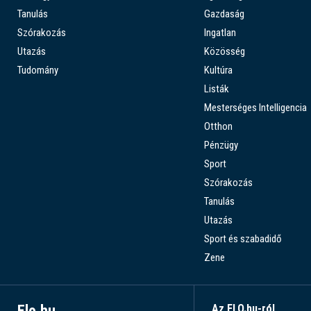
Tanulás
Gazdaság
Szórakozás
Ingatlan
Utazás
Közösség
Tudomány
Kultúra
Listák
Mesterséges Intelligencia
Otthon
Pénzügy
Sport
Szórakozás
Tanulás
Utazás
Sport és szabadidő
Zene
Elo.hu
Az ELO.hu-ról