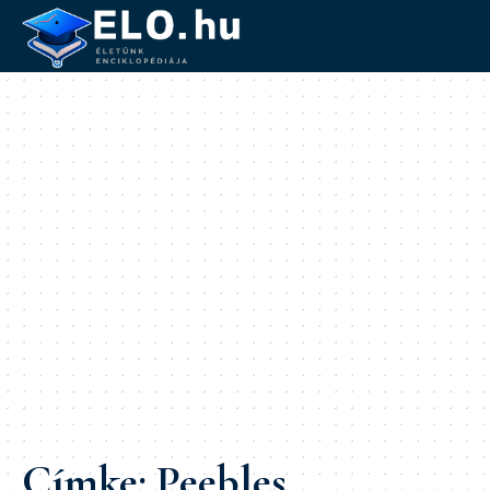
Címke:
Peebles