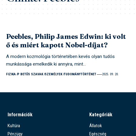
Peebles, Philip James Edwin: ki volt
ő és miért kapott Nobel-díjat?
A modern kozmológia történetében kevés olyan tudós
munkássága emelkedik ki annyira, mint…
FIZIKA
P BETŰS SZAVAK
SZEMÉLYEK
TUDOMÁNYTÖRTÉNET
2025. 09. 20.
Információk
Kategóriák
Kultúra
Állatok
Pénzügy
Egészség