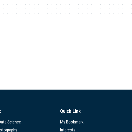
k
Quick Link
 Data Science
My Bookmark
hotography
Interests