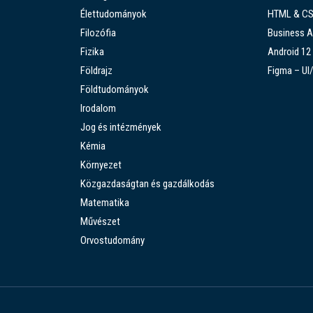
Élettudományok
HTML & C
Filozófia
Business A
Fizika
Android 12
Földrajz
Figma – UI
Földtudományok
Irodalom
Jog és intézmények
Kémia
Környezet
Közgazdaságtan és gazdálkodás
Matematika
Művészet
Orvostudomány