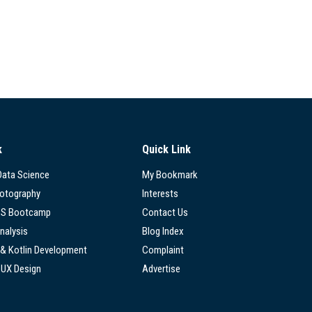
k
Quick Link
 Data Science
My Bookmark
hotography
Interests
SS Bootcamp
Contact Us
nalysis
Blog Index
 & Kotlin Development
Complaint
/UX Design
Advertise