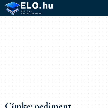
Címke:
pediment