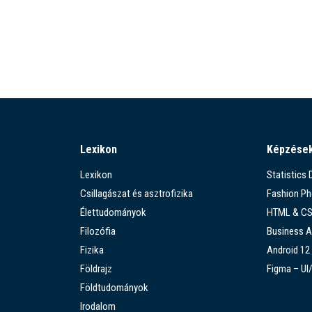
Lexikon
Képzése
Lexikon
Statistics
Csillagászat és asztrofizika
Fashion P
Élettudományok
HTML & C
Filozófia
Business A
Fizika
Android 12
Földrajz
Figma – UI
Földtudományok
Irodalom