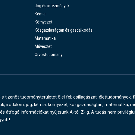
Jog és intézmények
Kémia
Környezet
Közgazdaságtan és gazdálkodás
Matematika
Művészet
Orvostudomány
s tizenöt tudományterületet ölel fel: csillagászat, élettudományok, f
, irodalom, jog, kémia, környezet, közgazdaságtan, matematika, 
és átfogó információkat nyújtsunk A-tól Z-ig. A tudás nem privilégi
gyütt!