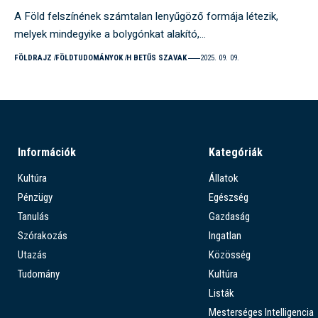
A Föld felszínének számtalan lenyűgöző formája létezik,
melyek mindegyike a bolygónkat alakító,…
FÖLDRAJZ
FÖLDTUDOMÁNYOK
H BETŰS SZAVAK
2025. 09. 09.
Információk
Kategóriák
Kultúra
Állatok
Pénzügy
Egészség
Tanulás
Gazdaság
Szórakozás
Ingatlan
Utazás
Közösség
Tudomány
Kultúra
Listák
Mesterséges Intelligencia