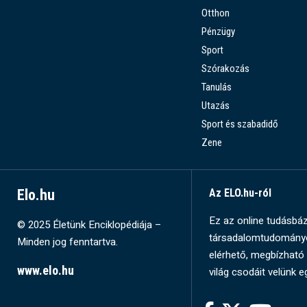
Otthon
Pénzügy
Sport
Szórakozás
Tanulás
Utazás
Sport és szabadidő
Zene
Elo.hu
Az ELO.hu-ról
Ez az online tudásbázi
© 2025 Életünk Enciklopédiája –
társadalomtudományok
Minden jog fenntartva.
elérhető, megbízható 
www.elo.hu
világ csodáit velünk e