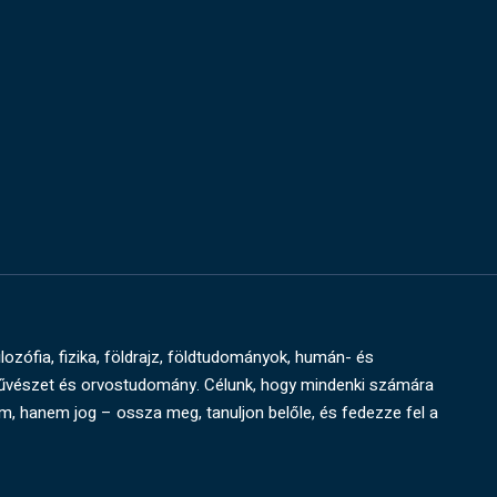
ilozófia, fizika, földrajz, földtudományok, humán- és
művészet és orvostudomány. Célunk, hogy mindenki számára
um, hanem jog – ossza meg, tanuljon belőle, és fedezze fel a