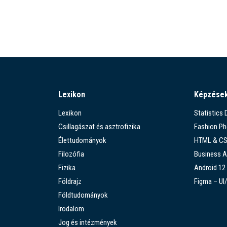
Lexikon
Képzése
Lexikon
Statistics
Csillagászat és asztrofizika
Fashion P
Élettudományok
HTML & C
Filozófia
Business A
Fizika
Android 12
Földrajz
Figma – UI
Földtudományok
Irodalom
Jog és intézmények