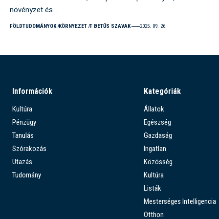
növényzet és…
FÖLDTUDOMÁNYOK
KÖRNYEZET
T BETŰS SZAVAK
2025. 09. 26.
Információk
Kategóriák
Kultúra
Állatok
Pénzügy
Egészség
Tanulás
Gazdaság
Szórakozás
Ingatlan
Utazás
Közösség
Tudomány
Kultúra
Listák
Mesterséges Intelligencia
Otthon