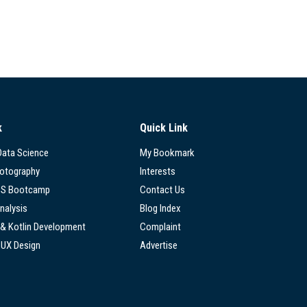
k
Quick Link
 Data Science
My Bookmark
hotography
Interests
SS Bootcamp
Contact Us
nalysis
Blog Index
 & Kotlin Development
Complaint
/UX Design
Advertise