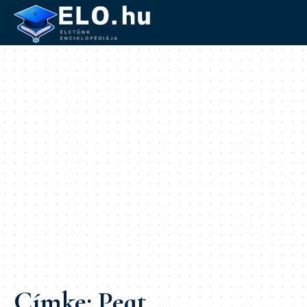
Címke:
Peat