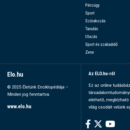
Pénzügy
Sport
Szórakozás
Tanulás
Utazás
Sport és szabadidő
Zene
Elo.hu
Az ELO.hu-ról
Ez az online tudásbázi
© 2025 Életünk Enciklopédiája –
társadalomtudományok
Minden jog fenntartva.
elérhető, megbízható 
www.elo.hu
világ csodáit velünk e