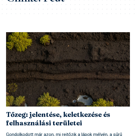
Tőzeg: jelentése, keletkezése és
felhasználási területei
Gondolkodott már azon, mi rejtőzik a lápok mélyén, a sűrű