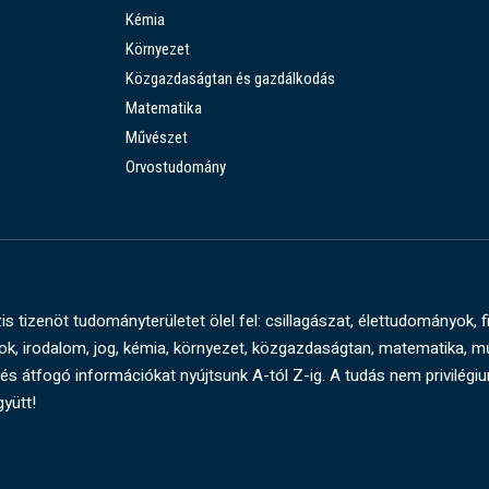
Kémia
Környezet
Közgazdaságtan és gazdálkodás
Matematika
Művészet
Orvostudomány
s tizenöt tudományterületet ölel fel: csillagászat, élettudományok, f
, irodalom, jog, kémia, környezet, közgazdaságtan, matematika, 
és átfogó információkat nyújtsunk A-tól Z-ig. A tudás nem privilégi
gyütt!