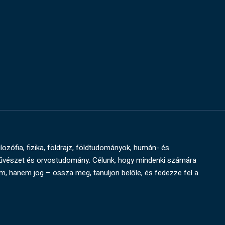
ilozófia, fizika, földrajz, földtudományok, humán- és
művészet és orvostudomány. Célunk, hogy mindenki számára
um, hanem jog – ossza meg, tanuljon belőle, és fedezze fel a