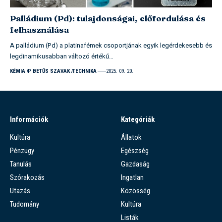
Palládium (Pd): tulajdonságai, előfordulása és
felhasználása
A palládium (Pd) a platinafémek csoportjának egyik legérdekesebb és
legdinamikusabban változó értékű…
KÉMIA
P BETŰS SZAVAK
TECHNIKA
2025. 09. 20.
Információk
Kategóriák
Kultúra
Állatok
Pénzügy
Egészség
Tanulás
Gazdaság
Szórakozás
Ingatlan
Utazás
Közösség
Tudomány
Kultúra
Listák