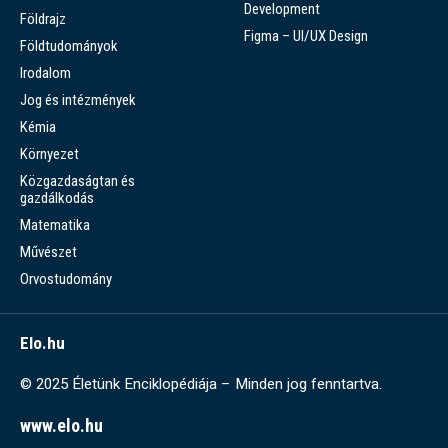
Development
Földrajz
Figma – UI/UX Design
Földtudományok
Irodalom
Jog és intézmények
Kémia
Környezet
Közgazdaságtan és
gazdálkodás
Matematika
Művészet
Orvostudomány
Elo.hu
© 2025 Életünk Enciklopédiája – Minden jog fenntartva.
www.elo.hu