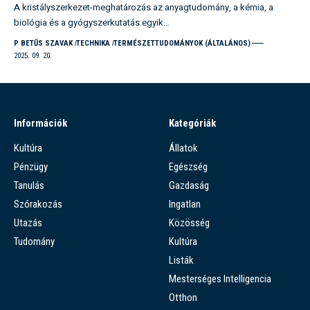
A kristályszerkezet-meghatározás az anyagtudomány, a kémia, a
biológia és a gyógyszerkutatás egyik…
P BETŰS SZAVAK
TECHNIKA
TERMÉSZETTUDOMÁNYOK (ÁLTALÁNOS)
2025. 09. 20.
Információk
Kategóriák
Kultúra
Állatok
Pénzügy
Egészség
Tanulás
Gazdaság
Szórakozás
Ingatlan
Utazás
Közösség
Tudomány
Kultúra
Listák
Mesterséges Intelligencia
Otthon