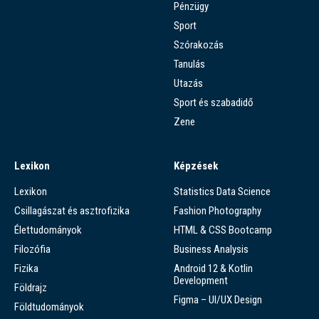
Pénzügy
Sport
Szórakozás
Tanulás
Utazás
Sport és szabadidő
Zene
Lexikon
Képzések
Lexikon
Statistics Data Science
Csillagászat és asztrofizika
Fashion Photography
Élettudományok
HTML & CSS Bootcamp
Filozófia
Business Analysis
Fizika
Android 12 & Kotlin
Development
Földrajz
Figma – UI/UX Design
Földtudományok