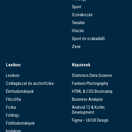
Sport
Szórakozás
Tanulás
Utazás
Sport és szabadidő
Zene
Lexikon
Képzések
Lexikon
Statistics Data Science
Csillagászat és asztrofizika
Fashion Photography
Élettudományok
HTML & CSS Bootcamp
Filozófia
Business Analysis
Fizika
Android 12 & Kotlin
Development
Földrajz
Figma – UI/UX Design
Földtudományok
Irodalom