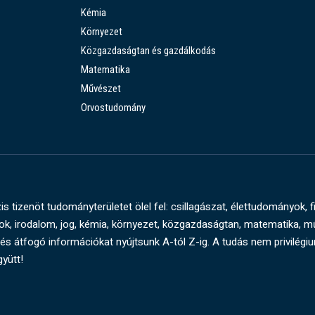
Kémia
Környezet
Közgazdaságtan és gazdálkodás
Matematika
Művészet
Orvostudomány
s tizenöt tudományterületet ölel fel: csillagászat, élettudományok, f
, irodalom, jog, kémia, környezet, közgazdaságtan, matematika, 
és átfogó információkat nyújtsunk A-tól Z-ig. A tudás nem privilégi
gyütt!