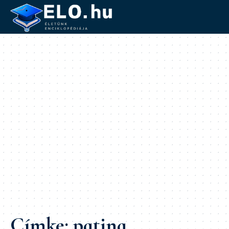
Címke:
patina