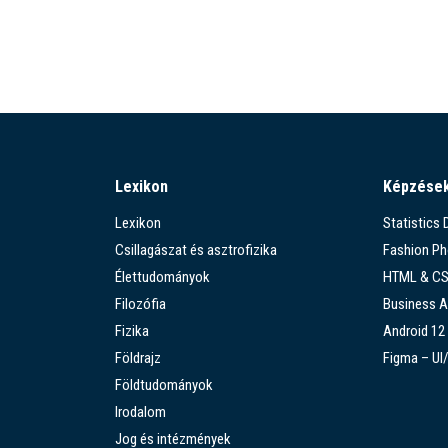
Lexikon
Képzése
Lexikon
Statistics
Csillagászat és asztrofizika
Fashion P
Élettudományok
HTML & C
Filozófia
Business A
Fizika
Android 12
Földrajz
Figma – UI
Földtudományok
Irodalom
Jog és intézmények