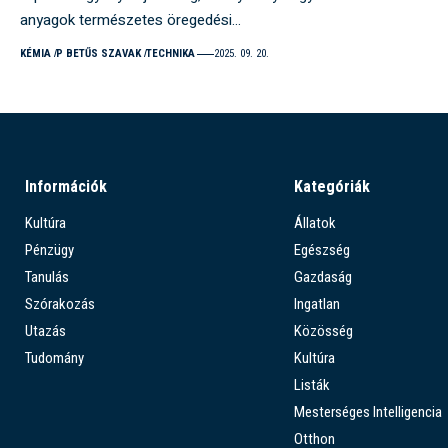
anyagok természetes öregedési…
KÉMIA
P BETŰS SZAVAK
TECHNIKA
2025. 09. 20.
Információk
Kategóriák
Kultúra
Állatok
Pénzügy
Egészség
Tanulás
Gazdaság
Szórakozás
Ingatlan
Utazás
Közösség
Tudomány
Kultúra
Listák
Mesterséges Intelligencia
Otthon