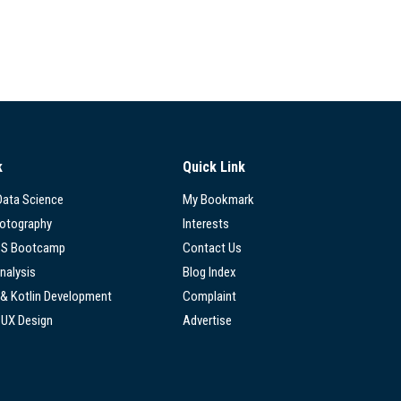
k
Quick Link
 Data Science
My Bookmark
hotography
Interests
SS Bootcamp
Contact Us
nalysis
Blog Index
 & Kotlin Development
Complaint
/UX Design
Advertise