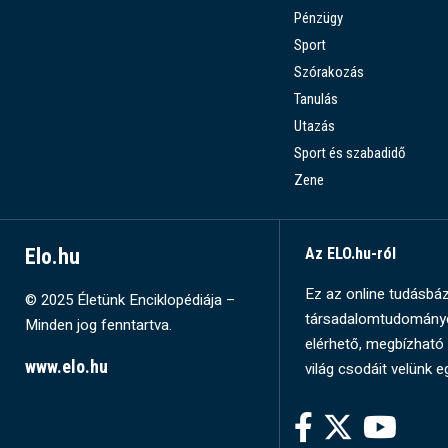
Pénzügy
Sport
Szórakozás
Tanulás
Utazás
Sport és szabadidő
Zene
Elo.hu
Az ELO.hu-ról
Ez az online tudásbázi
© 2025 Életünk Enciklopédiája –
társadalomtudományok
Minden jog fenntartva.
elérhető, megbízható 
www.elo.hu
világ csodáit velünk e