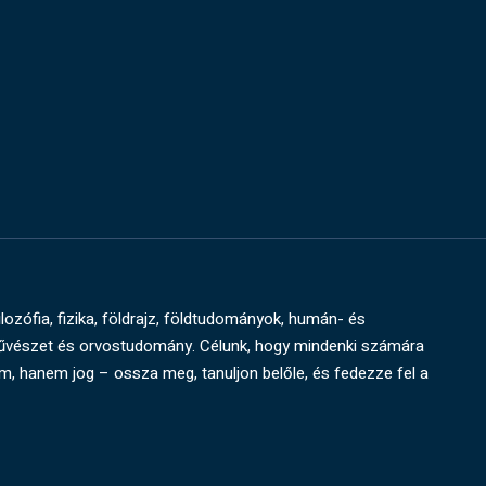
ilozófia, fizika, földrajz, földtudományok, humán- és
művészet és orvostudomány. Célunk, hogy mindenki számára
um, hanem jog – ossza meg, tanuljon belőle, és fedezze fel a