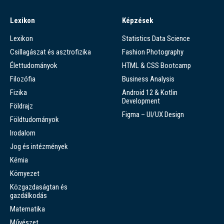
Lexikon
Képzések
Lexikon
Statistics Data Science
Csillagászat és asztrofizika
Fashion Photography
Élettudományok
HTML & CSS Bootcamp
Filozófia
Business Analysis
Fizika
Android 12 & Kotlin
Development
Földrajz
Figma – UI/UX Design
Földtudományok
Irodalom
Jog és intézmények
Kémia
Környezet
Közgazdaságtan és
gazdálkodás
Matematika
Művészet