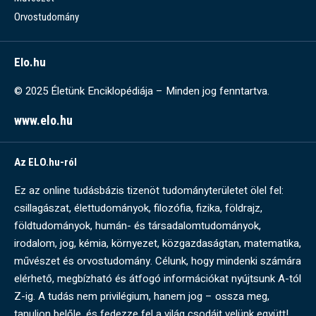
Orvostudomány
Elo.hu
© 2025 Életünk Enciklopédiája – Minden jog fenntartva.
www.elo.hu
Az ELO.hu-ról
Ez az online tudásbázis tizenöt tudományterületet ölel fel:
csillagászat, élettudományok, filozófia, fizika, földrajz,
földtudományok, humán- és társadalomtudományok,
irodalom, jog, kémia, környezet, közgazdaságtan, matematika,
művészet és orvostudomány. Célunk, hogy mindenki számára
elérhető, megbízható és átfogó információkat nyújtsunk A-tól
Z-ig. A tudás nem privilégium, hanem jog – ossza meg,
tanuljon belőle, és fedezze fel a világ csodáit velünk együtt!