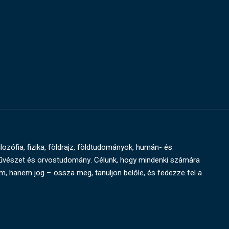
ilozófia, fizika, földrajz, földtudományok, humán- és
művészet és orvostudomány. Célunk, hogy mindenki számára
um, hanem jog – ossza meg, tanuljon belőle, és fedezze fel a