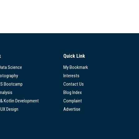
k
Quick Link
 Data Science
My Bookmark
hotography
Interests
SS Bootcamp
Contact Us
nalysis
Blog Index
 & Kotlin Development
Complaint
/UX Design
Advertise