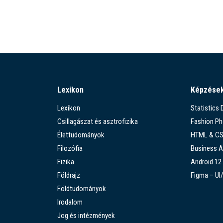
Lexikon
Képzése
Lexikon
Statistics
Csillagászat és asztrofizika
Fashion P
Élettudományok
HTML & C
Filozófia
Business A
Fizika
Android 12
Földrajz
Figma – UI
Földtudományok
Irodalom
Jog és intézmények