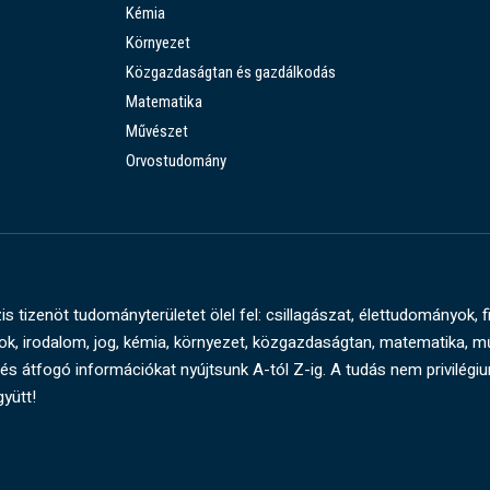
Kémia
Környezet
Közgazdaságtan és gazdálkodás
Matematika
Művészet
Orvostudomány
s tizenöt tudományterületet ölel fel: csillagászat, élettudományok, f
, irodalom, jog, kémia, környezet, közgazdaságtan, matematika, 
és átfogó információkat nyújtsunk A-tól Z-ig. A tudás nem privilégi
gyütt!