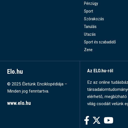
Pénzügy
Sport
Szórakozás
Tanulás
Utazás
Sport és szabadidő
Zene
Elo.hu
Az ELO.hu-ról
Ez az online tudásbázi
© 2025 Életünk Enciklopédiája –
társadalomtudományok
Minden jog fenntartva.
elérhető, megbízható 
www.elo.hu
világ csodáit velünk e