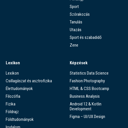
Sport
Szórakozás
Tanulás
Utazás
Sport és szabadidő
Zene
Lexikon
Képzések
Lexikon
Statistics Data Science
Csillagászat és asztrofizika
Fashion Photography
Élettudományok
HTML & CSS Bootcamp
Filozófia
Business Analysis
Fizika
Android 12 & Kotlin
Development
Földrajz
Figma – UI/UX Design
Földtudományok
Irodalom