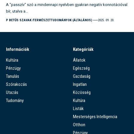
A "passzív" szó a mindennapi nyelvben gyakran negatív konnotációval
bír, utalva a…
P BETŰS SZAVAK
TERMÉSZETTUDOMÁNYOK (ÁLTALÁNOS)
2025. 09. 20.
Információk
Kategóriák
Kultúra
Állatok
Pénzügy
Egészség
Tanulás
Gazdaság
Szórakozás
Ingatlan
Utazás
Közösség
Tudomány
Kultúra
Listák
Mesterséges Intelligencia
Otthon
Pénzügy